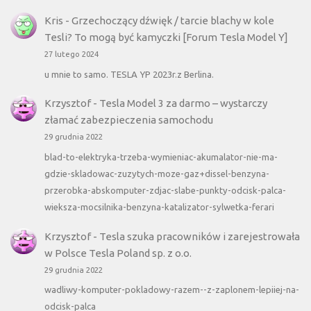
Kris
-
Grzechoczący dźwięk / tarcie blachy w kole
Tesli? To mogą być kamyczki [Forum Tesla Model Y]
27 lutego 2024
u mnie to samo. TESLA YP 2023r.z Berlina.
Krzysztof
-
Tesla Model 3 za darmo – wystarczy
złamać zabezpieczenia samochodu
29 grudnia 2022
blad-to-elektryka-trzeba-wymieniac-akumalator-nie-ma-
gdzie-skladowac-zuzytych-moze-gaz+dissel-benzyna-
przerobka-abskomputer-zdjac-slabe-punkty-odcisk-palca-
wieksza-mocsilnika-benzyna-katalizator-sylwetka-ferari
Krzysztof
-
Tesla szuka pracowników i zarejestrowała
w Polsce Tesla Poland sp. z o.o.
29 grudnia 2022
wadliwy-komputer-pokladowy-razem--z-zaplonem-lepiiej-na-
odcisk-palca