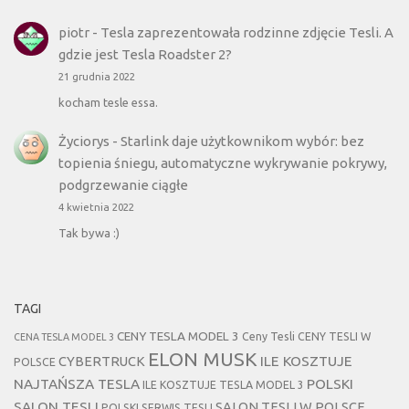
piotr
-
Tesla zaprezentowała rodzinne zdjęcie Tesli. A
gdzie jest Tesla Roadster 2?
21 grudnia 2022
kocham tesle essa.
Życiorys
-
Starlink daje użytkownikom wybór: bez
topienia śniegu, automatyczne wykrywanie pokrywy,
podgrzewanie ciągłe
4 kwietnia 2022
Tak bywa :)
TAGI
CENY TESLA MODEL 3
Ceny Tesli
CENY TESLI W
CENA TESLA MODEL 3
ELON MUSK
CYBERTRUCK
ILE KOSZTUJE
POLSCE
NAJTAŃSZA TESLA
POLSKI
ILE KOSZTUJE TESLA MODEL 3
SALON TESLI
SALON TESLI W POLSCE
POLSKI SERWIS TESLI