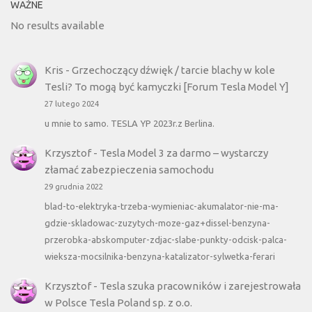
WAŻNE
No results available
Kris
-
Grzechoczący dźwięk / tarcie blachy w kole
Tesli? To mogą być kamyczki [Forum Tesla Model Y]
27 lutego 2024
u mnie to samo. TESLA YP 2023r.z Berlina.
Krzysztof
-
Tesla Model 3 za darmo – wystarczy
złamać zabezpieczenia samochodu
29 grudnia 2022
blad-to-elektryka-trzeba-wymieniac-akumalator-nie-ma-
gdzie-skladowac-zuzytych-moze-gaz+dissel-benzyna-
przerobka-abskomputer-zdjac-slabe-punkty-odcisk-palca-
wieksza-mocsilnika-benzyna-katalizator-sylwetka-ferari
Krzysztof
-
Tesla szuka pracowników i zarejestrowała
w Polsce Tesla Poland sp. z o.o.