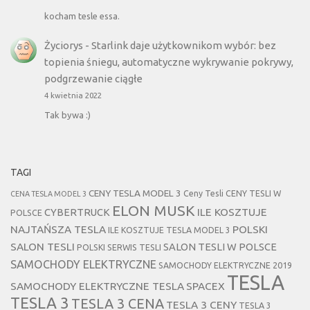
kocham tesle essa.
Życiorys
-
Starlink daje użytkownikom wybór: bez
topienia śniegu, automatyczne wykrywanie pokrywy,
podgrzewanie ciągłe
4 kwietnia 2022
Tak bywa :)
TAGI
CENY TESLA MODEL 3
Ceny Tesli
CENY TESLI W
CENA TESLA MODEL 3
ELON MUSK
CYBERTRUCK
ILE KOSZTUJE
POLSCE
NAJTAŃSZA TESLA
POLSKI
ILE KOSZTUJE TESLA MODEL 3
SALON TESLI
SALON TESLI W POLSCE
POLSKI SERWIS TESLI
SAMOCHODY ELEKTRYCZNE
SAMOCHODY ELEKTRYCZNE 2019
TESLA
SAMOCHODY ELEKTRYCZNE TESLA
SPACEX
TESLA 3
TESLA 3 CENA
TESLA 3 CENY
TESLA 3