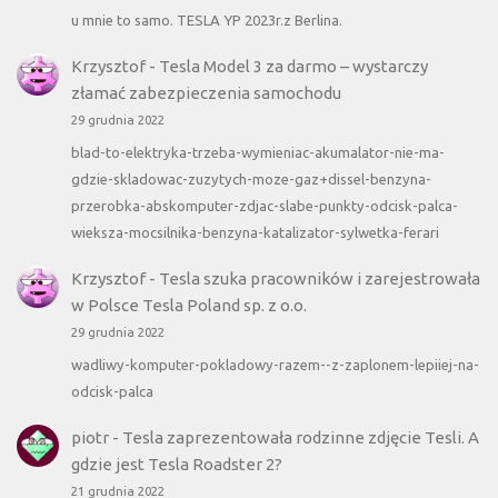
u mnie to samo. TESLA YP 2023r.z Berlina.
Krzysztof
-
Tesla Model 3 za darmo – wystarczy
złamać zabezpieczenia samochodu
29 grudnia 2022
blad-to-elektryka-trzeba-wymieniac-akumalator-nie-ma-
gdzie-skladowac-zuzytych-moze-gaz+dissel-benzyna-
przerobka-abskomputer-zdjac-slabe-punkty-odcisk-palca-
wieksza-mocsilnika-benzyna-katalizator-sylwetka-ferari
Krzysztof
-
Tesla szuka pracowników i zarejestrowała
w Polsce Tesla Poland sp. z o.o.
29 grudnia 2022
wadliwy-komputer-pokladowy-razem--z-zaplonem-lepiiej-na-
odcisk-palca
piotr
-
Tesla zaprezentowała rodzinne zdjęcie Tesli. A
gdzie jest Tesla Roadster 2?
21 grudnia 2022