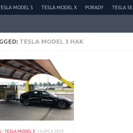
TESLA MODEL S
TESLA MODEL X
PORADY
TESLA SE
GGED:
TESLA MODEL 3 HAK
S
/
TESLA MODEL 3
14 LIPCA 2019