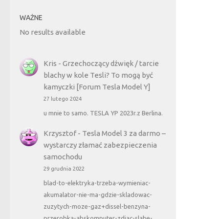
WAŻNE
No results available
Kris
-
Grzechoczący dźwięk / tarcie
blachy w kole Tesli? To mogą być
kamyczki [Forum Tesla Model Y]
27 lutego 2024
u mnie to samo. TESLA YP 2023r.z Berlina.
Krzysztof
-
Tesla Model 3 za darmo –
wystarczy złamać zabezpieczenia
samochodu
29 grudnia 2022
blad-to-elektryka-trzeba-wymieniac-
akumalator-nie-ma-gdzie-skladowac-
zuzytych-moze-gaz+dissel-benzyna-
przerobka-abskomputer-zdjac-slabe-