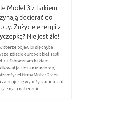
le Model 3 z hakiem
zynają docierać do
opy. Zużycie energii z
yczepką? Nie jest źle!
witterze pojawiło się chyba
wsze zdjęcie europejskiej Tesli
l 3 z fabrycznym hakiem.
likował je Florian Minderop,
łzałożyciel firmy MisterGreen,
a zajmuje się wypożyczaniem aut
rycznych na terenie...