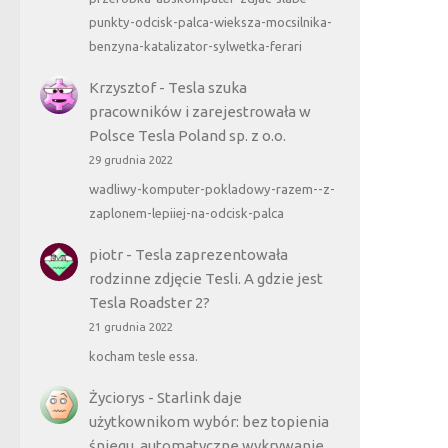
punkty-odcisk-palca-wieksza-mocsilnika-
benzyna-katalizator-sylwetka-ferari
Krzysztof
-
Tesla szuka
pracowników i zarejestrowała w
Polsce Tesla Poland sp. z o.o.
29 grudnia 2022
wadliwy-komputer-pokladowy-razem--z-
zaplonem-lepiiej-na-odcisk-palca
piotr
-
Tesla zaprezentowała
rodzinne zdjęcie Tesli. A gdzie jest
Tesla Roadster 2?
21 grudnia 2022
kocham tesle essa.
Życiorys
-
Starlink daje
użytkownikom wybór: bez topienia
śniegu, automatyczne wykrywanie