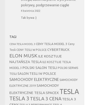
pokrywy, podgrzewanie ciągłe
4 kwietnia 2022
Tak bywa :)
TAGI
CENY TESLA MODEL 3
Ceny
CENA TESLA MODEL 3
CYBERTRUCK
Tesli
CENY TESLI W POLSCE
ELON MUSK
ILE KOSZTUJE
NAJTAŃSZA TESLA
ILE KOSZTUJE TESLA
POLSKI SALON TESLI
MODEL 3
POLSKI SERWIS
SALON TESLI W POLSCE
TESLI
SAMOCHODY ELEKTRYCZNE
SAMOCHODY
SAMOCHODY
ELEKTRYCZNE 2019
TESLA
ELEKTRYCZNE TESLA
SPACEX
TESLA 3
TESLA 3 CENA
TESLA 3
CENY
TESLA
TESLA 3 PERFORMANCE