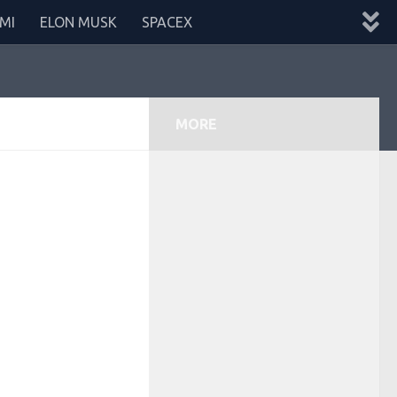
MI
ELON MUSK
SPACEX
MORE