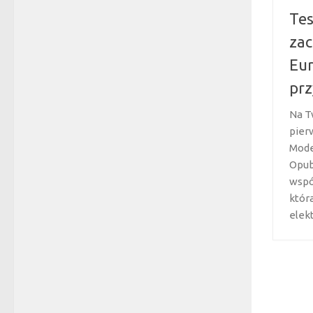
Tes
zac
Eur
prz
Na T
pier
Mode
Opub
wspó
któr
elekt