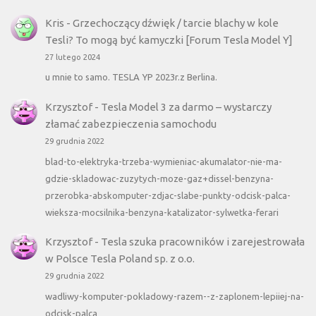
Kris
-
Grzechoczący dźwięk / tarcie blachy w kole
Tesli? To mogą być kamyczki [Forum Tesla Model Y]
27 lutego 2024
u mnie to samo. TESLA YP 2023r.z Berlina.
Krzysztof
-
Tesla Model 3 za darmo – wystarczy
złamać zabezpieczenia samochodu
29 grudnia 2022
blad-to-elektryka-trzeba-wymieniac-akumalator-nie-ma-
gdzie-skladowac-zuzytych-moze-gaz+dissel-benzyna-
przerobka-abskomputer-zdjac-slabe-punkty-odcisk-palca-
wieksza-mocsilnika-benzyna-katalizator-sylwetka-ferari
Krzysztof
-
Tesla szuka pracowników i zarejestrowała
w Polsce Tesla Poland sp. z o.o.
29 grudnia 2022
wadliwy-komputer-pokladowy-razem--z-zaplonem-lepiiej-na-
odcisk-palca