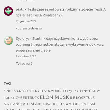
piotr
-
Tesla zaprezentowała rodzinne zdjęcie Tesli. A
gdzie jest Tesla Roadster 2?
21 grudnia 2022
kocham tesle essa.
Życiorys
-
Starlink daje użytkownikom wybór: bez
topienia śniegu, automatyczne wykrywanie pokrywy,
podgrzewanie ciągłe
4 kwietnia 2022
Tak bywa :)
TAGI
CENY TESLA MODEL 3
Ceny Tesli
CENY TESLI W
CENA TESLA MODEL 3
ELON MUSK
CYBERTRUCK
ILE KOSZTUJE
POLSCE
NAJTAŃSZA TESLA
POLSKI
ILE KOSZTUJE TESLA MODEL 3
SALON TESLI
SALON TESLI W POLSCE