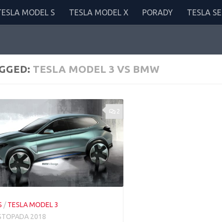
TESLA MODEL S
TESLA MODEL X
PORADY
TESLA SE
GGED:
TESLA MODEL 3 VS BMW
2
S
/
TESLA MODEL 3
ISTOPADA 2018