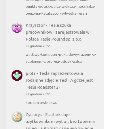
punkty-odcisk-palca-wieksza-mocsilnika-
benzyna-katalizator-sylwetka-ferari
Krzysztof
-
Tesla szuka
pracowników i zarejestrowała w
Polsce Tesla Poland sp. z o.o.
29 grudnia 2022
wadliwy-komputer-pokladowy-razem--z-
zaplonem-lepiiej-na-odcisk-palca
piotr
-
Tesla zaprezentowała
rodzinne zdjęcie Tesli. A gdzie jest
Tesla Roadster 2?
21 grudnia 2022
kocham tesle essa.
Życiorys
-
Starlink daje
użytkownikom wybór: bez topienia
śniegu, automatyczne wykrywanie