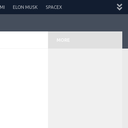
MI
ELON MUSK
SPACEX
MORE