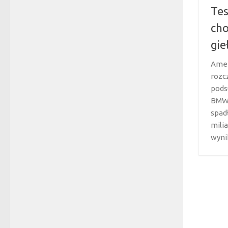
Tes
cho
gi
Amer
rozc
pods
BMW 
spad
mili
wynik