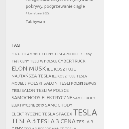
pokrywy, podgrzewanie ciągłe
4 kwietnia 2022
Tak bywa :)
TAGI
CENY TESLA MODEL 3
Ceny
CENA TESLA MODEL 3
CYBERTRUCK
Tesli
CENY TESLI W POLSCE
ELON MUSK
ILE KOSZTUJE
NAJTAŃSZA TESLA
ILE KOSZTUJE TESLA
POLSKI SALON TESLI
MODEL 3
POLSKI SERWIS
SALON TESLI W POLSCE
TESLI
SAMOCHODY ELEKTRYCZNE
SAMOCHODY
SAMOCHODY
ELEKTRYCZNE 2019
TESLA
ELEKTRYCZNE TESLA
SPACEX
TESLA 3
TESLA 3 CENA
TESLA 3
CENY
TESLA
TESLA 3 PERFORMANCE