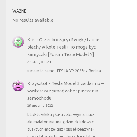
WAŻNE
No results available
Kris
-
Grzechoczący dźwięk / tarcie
blachy w kole Tesli? To mogą być
kamyczki [Forum Tesla Model Y]
27 lutego 2024
u mnie to samo. TESLA YP 2023r.z Berlina.
Krzysztof
-
Tesla Model 3 za darmo –
wystarczy złamać zabezpieczenia
samochodu
29 grudnia 2022
blad-to-elektryka-trzeba-wymieniac-
akumalator-nie-ma-gdzie-skladowac-
zuzytych-moze-gaz+dissel-benzyna-
przerobka-abskomputer-zdjac-slabe-