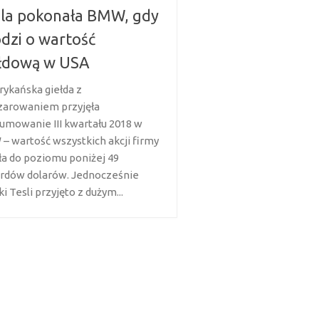
la pokonała BMW, gdy
dzi o wartość
ełdową w USA
ykańska giełda z
zarowaniem przyjęła
umowanie III kwartału 2018 w
– wartość wszystkich akcji firmy
ła do poziomu poniżej 49
ardów dolarów. Jednocześnie
i Tesli przyjęto z dużym...