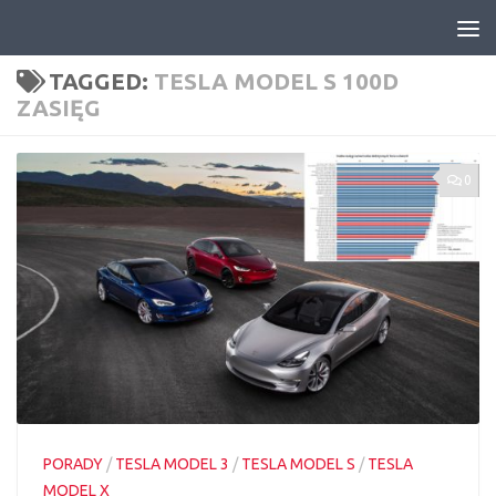
Skip to content
TAGGED:
TESLA MODEL S 100D
ZASIĘG
0
PORADY
/
TESLA MODEL 3
/
TESLA MODEL S
/
TESLA
MODEL X