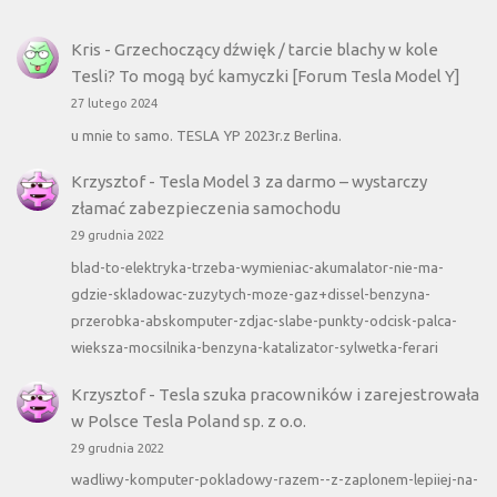
Kris
-
Grzechoczący dźwięk / tarcie blachy w kole
Tesli? To mogą być kamyczki [Forum Tesla Model Y]
27 lutego 2024
u mnie to samo. TESLA YP 2023r.z Berlina.
Krzysztof
-
Tesla Model 3 za darmo – wystarczy
złamać zabezpieczenia samochodu
29 grudnia 2022
blad-to-elektryka-trzeba-wymieniac-akumalator-nie-ma-
gdzie-skladowac-zuzytych-moze-gaz+dissel-benzyna-
przerobka-abskomputer-zdjac-slabe-punkty-odcisk-palca-
wieksza-mocsilnika-benzyna-katalizator-sylwetka-ferari
Krzysztof
-
Tesla szuka pracowników i zarejestrowała
w Polsce Tesla Poland sp. z o.o.
29 grudnia 2022
wadliwy-komputer-pokladowy-razem--z-zaplonem-lepiiej-na-