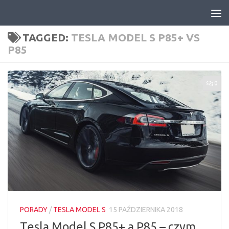
Skip to content
TAGGED:
TESLA MODEL S P85+ VS
P85
0
PORADY
/
TESLA MODEL S
15 PAŹDZIERNIKA 2018
Tesla Model S P85+ a P85 – czym