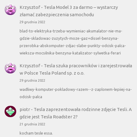
Krzysztof
-
Tesla Model 3 za darmo – wystarczy
złamać zabezpieczenia samochodu
29 grudnia 2022
blad-to-elektryka-trzeba-wymieniac-akumalator-nie-ma-
gdzie-skladowac-zuzytych-moze-gaz+dissel-benzyna-
przerobka-abskomputer-zdjac-slabe-punkty-odcisk-palca-
wieksza-mocsilnika-benzyna-katalizator-sylwetka-ferari
Krzysztof
-
Tesla szuka pracowników i zarejestrowała
w Polsce Tesla Poland sp. z o.o.
29 grudnia 2022
wadliwy-komputer-pokladowy-razem--z-zaplonem-lepiiej-na-
odcisk-palca
piotr
-
Tesla zaprezentowała rodzinne zdjęcie Tesli. A
gdzie jest Tesla Roadster 2?
21 grudnia 2022
kocham tesle essa.