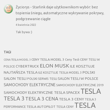
Życiorys
-
Starlink daje użytkownikom wybór: bez
topienia śniegu, automatyczne wykrywanie pokrywy,
podgrzewanie ciągłe
4 kwietnia 2022
Tak bywa :)
TAGI
CENY TESLA MODEL 3
Ceny Tesli
CENY TESLI W
CENA TESLA MODEL 3
ELON MUSK
CYBERTRUCK
ILE KOSZTUJE
POLSCE
NAJTAŃSZA TESLA
POLSKI
ILE KOSZTUJE TESLA MODEL 3
SALON TESLI
SALON TESLI W POLSCE
POLSKI SERWIS TESLI
SAMOCHODY ELEKTRYCZNE
SAMOCHODY ELEKTRYCZNE 2019
TESLA
SAMOCHODY ELEKTRYCZNE TESLA
SPACEX
TESLA 3
TESLA 3 CENA
TESLA 3 CENY
TESLA 3
TESLA
TESLA AUTOPILOT
PERFORMANCE
TESLA CENY