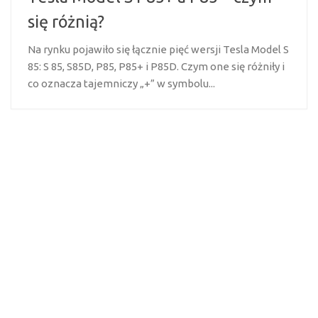
się różnią?
Na rynku pojawiło się łącznie pięć wersji Tesla Model S
85: S 85, S85D, P85, P85+ i P85D. Czym one się różniły i
co oznacza tajemniczy „+” w symbolu...