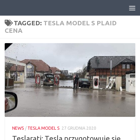
Skip to content
TAGGED:
TESLA MODEL S PLAID
CENA
NEWS
/
TESLA MODEL S
27 GRUDNIA 2020
Teslarati: Tesla przygotowuje się