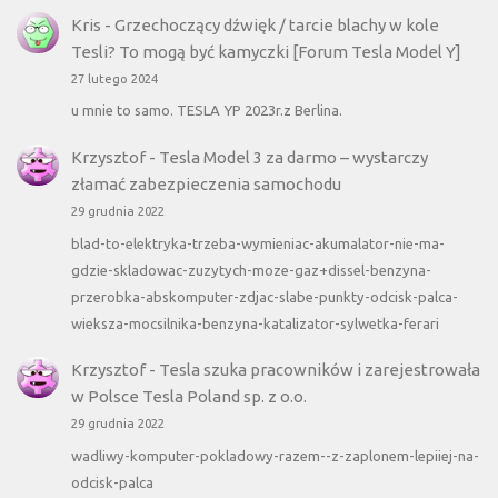
Kris
-
Grzechoczący dźwięk / tarcie blachy w kole
Tesli? To mogą być kamyczki [Forum Tesla Model Y]
27 lutego 2024
u mnie to samo. TESLA YP 2023r.z Berlina.
Krzysztof
-
Tesla Model 3 za darmo – wystarczy
złamać zabezpieczenia samochodu
29 grudnia 2022
blad-to-elektryka-trzeba-wymieniac-akumalator-nie-ma-
gdzie-skladowac-zuzytych-moze-gaz+dissel-benzyna-
przerobka-abskomputer-zdjac-slabe-punkty-odcisk-palca-
wieksza-mocsilnika-benzyna-katalizator-sylwetka-ferari
Krzysztof
-
Tesla szuka pracowników i zarejestrowała
w Polsce Tesla Poland sp. z o.o.
29 grudnia 2022
wadliwy-komputer-pokladowy-razem--z-zaplonem-lepiiej-na-
odcisk-palca