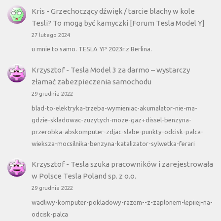
Kris
-
Grzechoczący dźwięk / tarcie blachy w kole
Tesli? To mogą być kamyczki [Forum Tesla Model Y]
27 lutego 2024
u mnie to samo. TESLA YP 2023r.z Berlina.
Krzysztof
-
Tesla Model 3 za darmo – wystarczy
złamać zabezpieczenia samochodu
29 grudnia 2022
blad-to-elektryka-trzeba-wymieniac-akumalator-nie-ma-
gdzie-skladowac-zuzytych-moze-gaz+dissel-benzyna-
przerobka-abskomputer-zdjac-slabe-punkty-odcisk-palca-
wieksza-mocsilnika-benzyna-katalizator-sylwetka-ferari
Krzysztof
-
Tesla szuka pracowników i zarejestrowała
w Polsce Tesla Poland sp. z o.o.
29 grudnia 2022
wadliwy-komputer-pokladowy-razem--z-zaplonem-lepiiej-na-
odcisk-palca