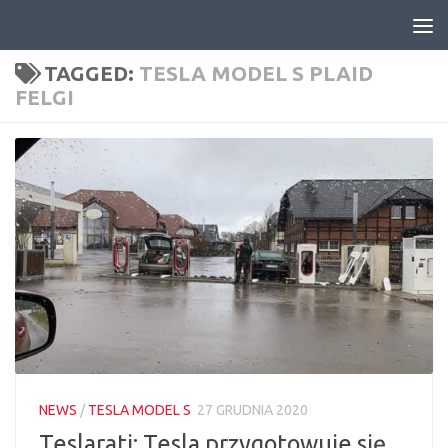
Skip to content
TAGGED:
TESLA MODEL S PLAID
FELGI
NEWS
/
TESLA MODEL S
27 GRUDNIA 2020
Teslarati: Tesla przygotowuje się