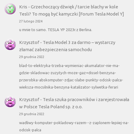
Kris
-
Grzechoczący dźwięk / tarcie blachy w kole
Tesli? To mogą być kamyczki [Forum Tesla Model Y]
27 lutego 2024
u mnie to samo. TESLA YP 2023r.z Berlina.
Krzysztof
-
Tesla Model 3 za darmo – wystarczy
złamać zabezpieczenia samochodu
29 grudnia 2022
blad-to-elektryka-trzeba-wymieniac-akumalator-nie-ma-
gdzie-skladowac-zuzytych-moze-gaz+dissel-benzyna-
przerobka-abskomputer-zdjac-slabe-punkty-odcisk-palca-
wieksza-mocsilnika-benzyna-katalizator-sylwetka-ferari
Krzysztof
-
Tesla szuka pracowników i zarejestrowała
w Polsce Tesla Poland sp. z o.o.
29 grudnia 2022
wadliwy-komputer-pokladowy-razem--z-zaplonem-lepiiej-na-
odcisk-palca