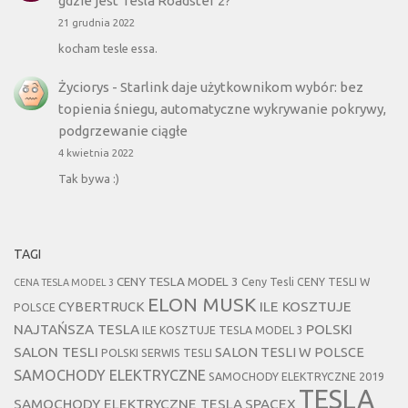
gdzie jest Tesla Roadster 2?
21 grudnia 2022
kocham tesle essa.
Życiorys
-
Starlink daje użytkownikom wybór: bez
topienia śniegu, automatyczne wykrywanie pokrywy,
podgrzewanie ciągłe
4 kwietnia 2022
Tak bywa :)
TAGI
CENY TESLA MODEL 3
Ceny Tesli
CENY TESLI W
CENA TESLA MODEL 3
ELON MUSK
CYBERTRUCK
ILE KOSZTUJE
POLSCE
NAJTAŃSZA TESLA
POLSKI
ILE KOSZTUJE TESLA MODEL 3
SALON TESLI
SALON TESLI W POLSCE
POLSKI SERWIS TESLI
SAMOCHODY ELEKTRYCZNE
SAMOCHODY ELEKTRYCZNE 2019
TESLA
SAMOCHODY ELEKTRYCZNE TESLA
SPACEX