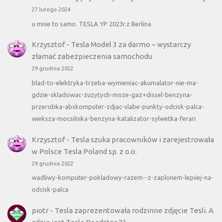
27 lutego 2024
u mnie to samo. TESLA YP 2023r.z Berlina.
Krzysztof
-
Tesla Model 3 za darmo – wystarczy
złamać zabezpieczenia samochodu
29 grudnia 2022
blad-to-elektryka-trzeba-wymieniac-akumalator-nie-ma-
gdzie-skladowac-zuzytych-moze-gaz+dissel-benzyna-
przerobka-abskomputer-zdjac-slabe-punkty-odcisk-palca-
wieksza-mocsilnika-benzyna-katalizator-sylwetka-ferari
Krzysztof
-
Tesla szuka pracowników i zarejestrowała
w Polsce Tesla Poland sp. z o.o.
29 grudnia 2022
wadliwy-komputer-pokladowy-razem--z-zaplonem-lepiiej-na-
odcisk-palca
piotr
-
Tesla zaprezentowała rodzinne zdjęcie Tesli. A