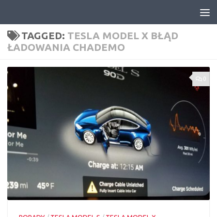
Skip to content
TAGGED:
TESLA MODEL X BŁĄD
ŁADOWANIA CHADEMO
0