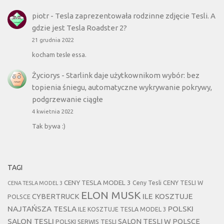
piotr
-
Tesla zaprezentowała rodzinne zdjęcie Tesli. A
gdzie jest Tesla Roadster 2?
21 grudnia 2022
kocham tesle essa.
Życiorys
-
Starlink daje użytkownikom wybór: bez
topienia śniegu, automatyczne wykrywanie pokrywy,
podgrzewanie ciągłe
4 kwietnia 2022
Tak bywa :)
TAGI
CENY TESLA MODEL 3
Ceny Tesli
CENY TESLI W
CENA TESLA MODEL 3
ELON MUSK
CYBERTRUCK
ILE KOSZTUJE
POLSCE
NAJTAŃSZA TESLA
POLSKI
ILE KOSZTUJE TESLA MODEL 3
SALON TESLI
SALON TESLI W POLSCE
POLSKI SERWIS TESLI