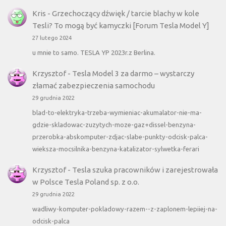
Kris
-
Grzechoczący dźwięk / tarcie blachy w kole
Tesli? To mogą być kamyczki [Forum Tesla Model Y]
27 lutego 2024
u mnie to samo. TESLA YP 2023r.z Berlina.
Krzysztof
-
Tesla Model 3 za darmo – wystarczy
złamać zabezpieczenia samochodu
29 grudnia 2022
blad-to-elektryka-trzeba-wymieniac-akumalator-nie-ma-
gdzie-skladowac-zuzytych-moze-gaz+dissel-benzyna-
przerobka-abskomputer-zdjac-slabe-punkty-odcisk-palca-
wieksza-mocsilnika-benzyna-katalizator-sylwetka-ferari
Krzysztof
-
Tesla szuka pracowników i zarejestrowała
w Polsce Tesla Poland sp. z o.o.
29 grudnia 2022
wadliwy-komputer-pokladowy-razem--z-zaplonem-lepiiej-na-
odcisk-palca