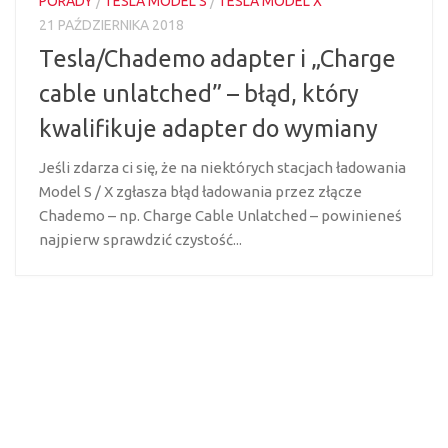
PORADY
/
TESLA MODEL S
/
TESLA MODEL X
21 PAŹDZIERNIKA 2018
Tesla/Chademo adapter i „Charge
cable unlatched” – błąd, który
kwalifikuje adapter do wymiany
Jeśli zdarza ci się, że na niektórych stacjach ładowania
Model S / X zgłasza błąd ładowania przez złącze
Chademo – np. Charge Cable Unlatched – powinieneś
najpierw sprawdzić czystość...