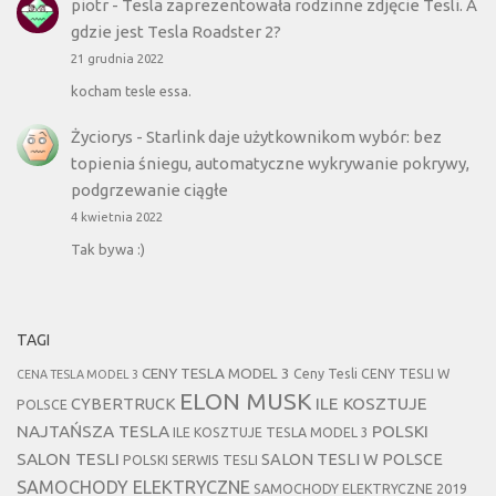
piotr
-
Tesla zaprezentowała rodzinne zdjęcie Tesli. A
gdzie jest Tesla Roadster 2?
21 grudnia 2022
kocham tesle essa.
Życiorys
-
Starlink daje użytkownikom wybór: bez
topienia śniegu, automatyczne wykrywanie pokrywy,
podgrzewanie ciągłe
4 kwietnia 2022
Tak bywa :)
TAGI
CENY TESLA MODEL 3
Ceny Tesli
CENY TESLI W
CENA TESLA MODEL 3
ELON MUSK
CYBERTRUCK
ILE KOSZTUJE
POLSCE
NAJTAŃSZA TESLA
POLSKI
ILE KOSZTUJE TESLA MODEL 3
SALON TESLI
SALON TESLI W POLSCE
POLSKI SERWIS TESLI
SAMOCHODY ELEKTRYCZNE
SAMOCHODY ELEKTRYCZNE 2019