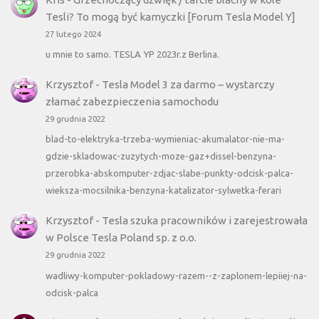
Tesli? To mogą być kamyczki [Forum Tesla Model Y]
27 lutego 2024
u mnie to samo. TESLA YP 2023r.z Berlina.
Krzysztof
-
Tesla Model 3 za darmo – wystarczy
złamać zabezpieczenia samochodu
29 grudnia 2022
blad-to-elektryka-trzeba-wymieniac-akumalator-nie-ma-
gdzie-skladowac-zuzytych-moze-gaz+dissel-benzyna-
przerobka-abskomputer-zdjac-slabe-punkty-odcisk-palca-
wieksza-mocsilnika-benzyna-katalizator-sylwetka-ferari
Krzysztof
-
Tesla szuka pracowników i zarejestrowała
w Polsce Tesla Poland sp. z o.o.
29 grudnia 2022
wadliwy-komputer-pokladowy-razem--z-zaplonem-lepiiej-na-
odcisk-palca