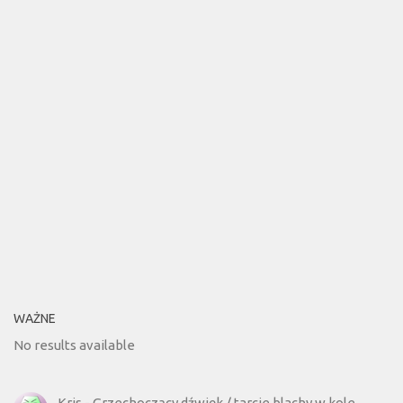
WAŻNE
No results available
Kris
-
Grzechoczący dźwięk / tarcie blachy w kole