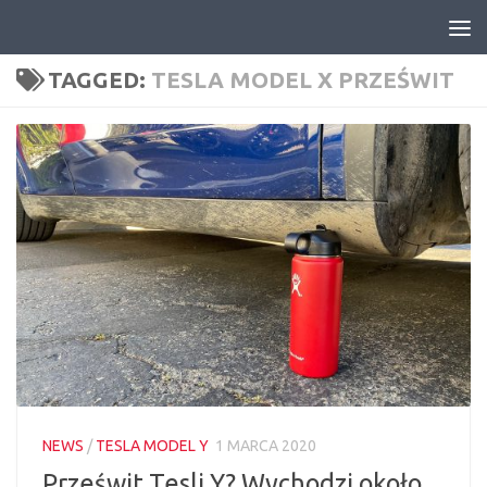
Skip to content
TAGGED:
TESLA MODEL X PRZEŚWIT
NEWS
/
TESLA MODEL Y
1 MARCA 2020
Prześwit Tesli Y? Wychodzi około