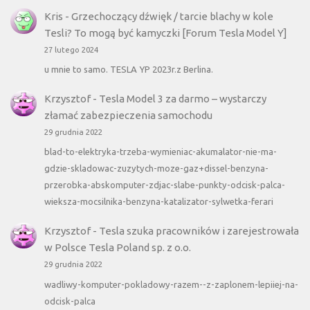
Kris
-
Grzechoczący dźwięk / tarcie blachy w kole
Tesli? To mogą być kamyczki [Forum Tesla Model Y]
27 lutego 2024
u mnie to samo. TESLA YP 2023r.z Berlina.
Krzysztof
-
Tesla Model 3 za darmo – wystarczy
złamać zabezpieczenia samochodu
29 grudnia 2022
blad-to-elektryka-trzeba-wymieniac-akumalator-nie-ma-
gdzie-skladowac-zuzytych-moze-gaz+dissel-benzyna-
przerobka-abskomputer-zdjac-slabe-punkty-odcisk-palca-
wieksza-mocsilnika-benzyna-katalizator-sylwetka-ferari
Krzysztof
-
Tesla szuka pracowników i zarejestrowała
w Polsce Tesla Poland sp. z o.o.
29 grudnia 2022
wadliwy-komputer-pokladowy-razem--z-zaplonem-lepiiej-na-
odcisk-palca