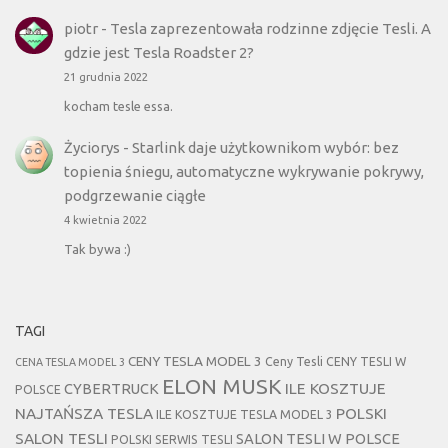
piotr
-
Tesla zaprezentowała rodzinne zdjęcie Tesli. A
gdzie jest Tesla Roadster 2?
21 grudnia 2022
kocham tesle essa.
Życiorys
-
Starlink daje użytkownikom wybór: bez
topienia śniegu, automatyczne wykrywanie pokrywy,
podgrzewanie ciągłe
4 kwietnia 2022
Tak bywa :)
TAGI
CENY TESLA MODEL 3
Ceny Tesli
CENY TESLI W
CENA TESLA MODEL 3
ELON MUSK
CYBERTRUCK
ILE KOSZTUJE
POLSCE
NAJTAŃSZA TESLA
POLSKI
ILE KOSZTUJE TESLA MODEL 3
SALON TESLI
SALON TESLI W POLSCE
POLSKI SERWIS TESLI