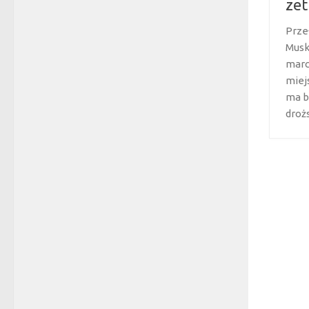
zet
Prze
Musk
marc
miej
ma b
drożs