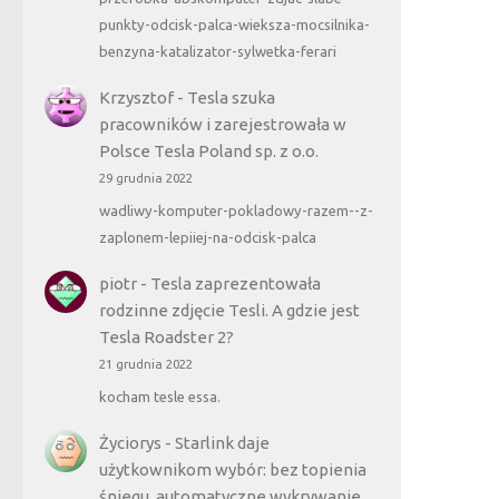
punkty-odcisk-palca-wieksza-mocsilnika-
benzyna-katalizator-sylwetka-ferari
Krzysztof
-
Tesla szuka
pracowników i zarejestrowała w
Polsce Tesla Poland sp. z o.o.
29 grudnia 2022
wadliwy-komputer-pokladowy-razem--z-
zaplonem-lepiiej-na-odcisk-palca
piotr
-
Tesla zaprezentowała
rodzinne zdjęcie Tesli. A gdzie jest
Tesla Roadster 2?
21 grudnia 2022
kocham tesle essa.
Życiorys
-
Starlink daje
użytkownikom wybór: bez topienia
śniegu, automatyczne wykrywanie