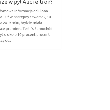
rze w pył Audi e-tron?
łomowa informacja od Elona
a. Już w następny czwartek, 14
a 2019 roku, będzie miała
sce premiera Tesli Y. Samochód
yć o około 10 procent procent
zy od...