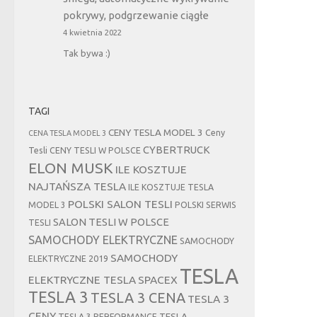
pokrywy, podgrzewanie ciągłe
4 kwietnia 2022
Tak bywa :)
TAGI
CENY TESLA MODEL 3
Ceny
CENA TESLA MODEL 3
CYBERTRUCK
Tesli
CENY TESLI W POLSCE
ELON MUSK
ILE KOSZTUJE
NAJTAŃSZA TESLA
ILE KOSZTUJE TESLA
POLSKI SALON TESLI
MODEL 3
POLSKI SERWIS
SALON TESLI W POLSCE
TESLI
SAMOCHODY ELEKTRYCZNE
SAMOCHODY
SAMOCHODY
ELEKTRYCZNE 2019
TESLA
ELEKTRYCZNE TESLA
SPACEX
TESLA 3
TESLA 3 CENA
TESLA 3
CENY
TESLA
TESLA 3 PERFORMANCE