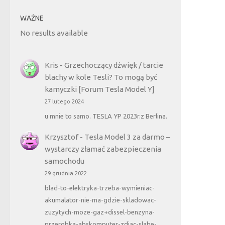
WAŻNE
No results available
Kris
-
Grzechoczący dźwięk / tarcie
blachy w kole Tesli? To mogą być
kamyczki [Forum Tesla Model Y]
27 lutego 2024
u mnie to samo. TESLA YP 2023r.z Berlina.
Krzysztof
-
Tesla Model 3 za darmo –
wystarczy złamać zabezpieczenia
samochodu
29 grudnia 2022
blad-to-elektryka-trzeba-wymieniac-
akumalator-nie-ma-gdzie-skladowac-
zuzytych-moze-gaz+dissel-benzyna-
przerobka-abskomputer-zdjac-slabe-