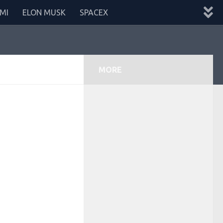
MI
ELON MUSK
SPACEX
MORE