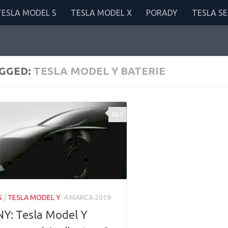
TESLA MODEL S
TESLA MODEL X
PORADY
TESLA SE
GGED:
TESLA MODEL Y BATERIE
0
S
/
TESLA MODEL Y
4 MARCA 2019
Y: Tesla Model Y