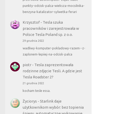
punkty-odcisk-palca-wieksza-mocsilnika-
benzyna-katalizator-sylwetka-ferari
Krzysztof
-
Tesla szuka
pracowników i zarejestrowała w
Polsce Tesla Poland sp. z o.o.
29 grudnia 2022
wadliwy-komputer-pokladowy-razem--z-
zaplonem-lepiiej-na-odcisk-palca
piotr
-
Tesla zaprezentowała
rodzinne zdjęcie Tesli. A gdzie jest
Tesla Roadster 2?
21 grudnia 2022
kocham tesle essa.
Życiorys
-
Starlink daje
użytkownikom wybór: bez topienia
śniegu, automatyczne wykrywanie