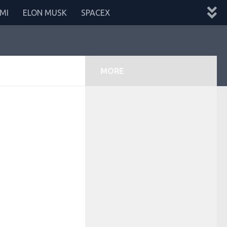
MI
ELON MUSK
SPACEX
MORE