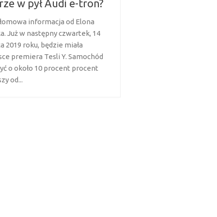
rze w pył Audi e-tron?
łomowa informacja od Elona
a. Już w następny czwartek, 14
a 2019 roku, będzie miała
sce premiera Tesli Y. Samochód
yć o około 10 procent procent
zy od...