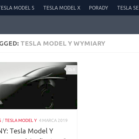
TESLA MODEL S
TESLA MODEL X
PORADY
TESLA SE
GGED:
TESLA MODEL Y WYMIARY
0
S
/
TESLA MODEL Y
4 MARCA 2019
Y: Tesla Model Y