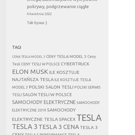
pokrywy, podgrzewanie ciągłe
4 kwietnia 2022
Tak bywa :)
TAGI
CENY TESLA MODEL 3
Ceny
CENA TESLA MODEL 3
CYBERTRUCK
Tesli
CENY TESLI W POLSCE
ELON MUSK
ILE KOSZTUJE
NAJTAŃSZA TESLA
ILE KOSZTUJE TESLA
POLSKI SALON TESLI
MODEL 3
POLSKI SERWIS
SALON TESLI W POLSCE
TESLI
SAMOCHODY ELEKTRYCZNE
SAMOCHODY
SAMOCHODY
ELEKTRYCZNE 2019
TESLA
ELEKTRYCZNE TESLA
SPACEX
TESLA 3
TESLA 3 CENA
TESLA 3
CENY
TESLA
TESLA 3 PERFORMANCE