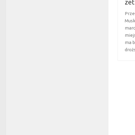
zet
Prze
Musk
marc
miej
ma b
drożs