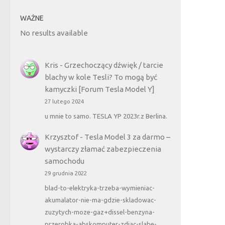
WAŻNE
No results available
Kris
-
Grzechoczący dźwięk / tarcie
blachy w kole Tesli? To mogą być
kamyczki [Forum Tesla Model Y]
27 lutego 2024
u mnie to samo. TESLA YP 2023r.z Berlina.
Krzysztof
-
Tesla Model 3 za darmo –
wystarczy złamać zabezpieczenia
samochodu
29 grudnia 2022
blad-to-elektryka-trzeba-wymieniac-
akumalator-nie-ma-gdzie-skladowac-
zuzytych-moze-gaz+dissel-benzyna-
przerobka-abskomputer-zdjac-slabe-