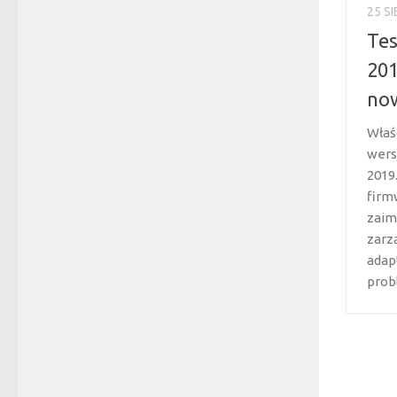
25 S
Tes
201
now
Właś
wers
2019
firm
zaim
zarz
adap
prob