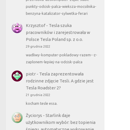
punkty-odcisk-palca-wieksza-mocsilnika-
benzyna-katalizator-sylwetka-ferari
Krzysztof
-
Tesla szuka
pracowników i zarejestrowała w
Polsce Tesla Poland sp. z o.o.
29 grudnia 2022
wadliwy-komputer-pokladowy-razem--z-
zaplonem-lepiiej-na-odcisk-palca
piotr
-
Tesla zaprezentowała
rodzinne zdjęcie Tesli. A gdzie jest
Tesla Roadster 2?
21 grudnia 2022
kocham tesle essa.
Życiorys
-
Starlink daje
użytkownikom wybór: bez topienia
śniegu, automatyczne wykrywanie