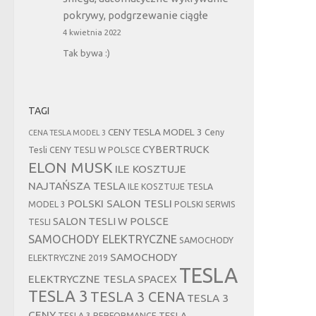
pokrywy, podgrzewanie ciągłe
4 kwietnia 2022
Tak bywa :)
TAGI
CENY TESLA MODEL 3
Ceny
CENA TESLA MODEL 3
CYBERTRUCK
Tesli
CENY TESLI W POLSCE
ELON MUSK
ILE KOSZTUJE
NAJTAŃSZA TESLA
ILE KOSZTUJE TESLA
POLSKI SALON TESLI
MODEL 3
POLSKI SERWIS
SALON TESLI W POLSCE
TESLI
SAMOCHODY ELEKTRYCZNE
SAMOCHODY
SAMOCHODY
ELEKTRYCZNE 2019
TESLA
ELEKTRYCZNE TESLA
SPACEX
TESLA 3
TESLA 3 CENA
TESLA 3
CENY
TESLA
TESLA 3 PERFORMANCE