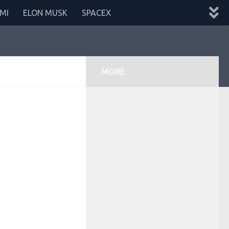
MI
ELON MUSK
SPACEX
MORE