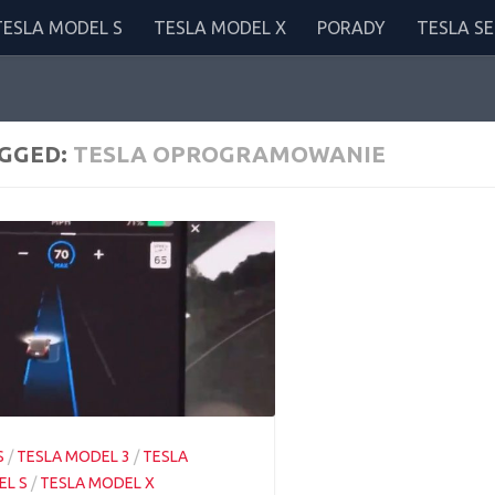
TESLA MODEL S
TESLA MODEL X
PORADY
TESLA SE
GGED:
TESLA OPROGRAMOWANIE
S
/
TESLA MODEL 3
/
TESLA
L S
/
TESLA MODEL X