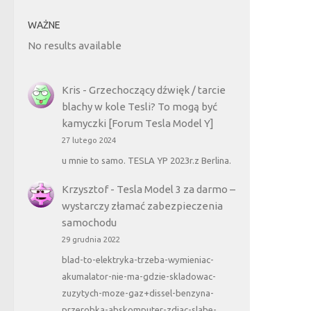
WAŻNE
No results available
Kris
-
Grzechoczący dźwięk / tarcie
blachy w kole Tesli? To mogą być
kamyczki [Forum Tesla Model Y]
27 lutego 2024
u mnie to samo. TESLA YP 2023r.z Berlina.
Krzysztof
-
Tesla Model 3 za darmo –
wystarczy złamać zabezpieczenia
samochodu
29 grudnia 2022
blad-to-elektryka-trzeba-wymieniac-
akumalator-nie-ma-gdzie-skladowac-
zuzytych-moze-gaz+dissel-benzyna-
przerobka-abskomputer-zdjac-slabe-