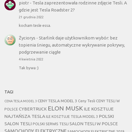
piotr
-
Tesla zaprezentowała rodzinne zdjęcie Tesli. A
gdzie jest Tesla Roadster 2?
21 grudnia 2022
kocham tesle essa.
Życiorys
-
Starlink daje użytkownikom wybór: bez
topienia śniegu, automatyczne wykrywanie pokrywy,
podgrzewanie ciągłe
4 kwietnia 2022
Tak bywa :)
TAGI
CENY TESLA MODEL 3
Ceny Tesli
CENY TESLI W
CENA TESLA MODEL 3
ELON MUSK
CYBERTRUCK
ILE KOSZTUJE
POLSCE
NAJTAŃSZA TESLA
POLSKI
ILE KOSZTUJE TESLA MODEL 3
SALON TESLI
SALON TESLI W POLSCE
POLSKI SERWIS TESLI
SAMOCHODY ELEKTRYCZNE
SAMOCHODY ELEKTRYCZNE 2019