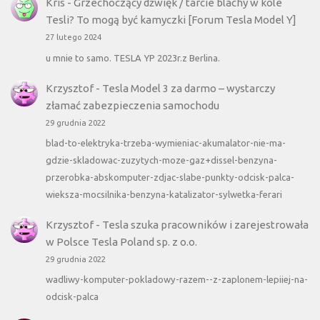
Kris
-
Grzechoczący dźwięk / tarcie blachy w kole
Tesli? To mogą być kamyczki [Forum Tesla Model Y]
27 lutego 2024
u mnie to samo. TESLA YP 2023r.z Berlina.
Krzysztof
-
Tesla Model 3 za darmo – wystarczy
złamać zabezpieczenia samochodu
29 grudnia 2022
blad-to-elektryka-trzeba-wymieniac-akumalator-nie-ma-
gdzie-skladowac-zuzytych-moze-gaz+dissel-benzyna-
przerobka-abskomputer-zdjac-slabe-punkty-odcisk-palca-
wieksza-mocsilnika-benzyna-katalizator-sylwetka-ferari
Krzysztof
-
Tesla szuka pracowników i zarejestrowała
w Polsce Tesla Poland sp. z o.o.
29 grudnia 2022
wadliwy-komputer-pokladowy-razem--z-zaplonem-lepiiej-na-
odcisk-palca