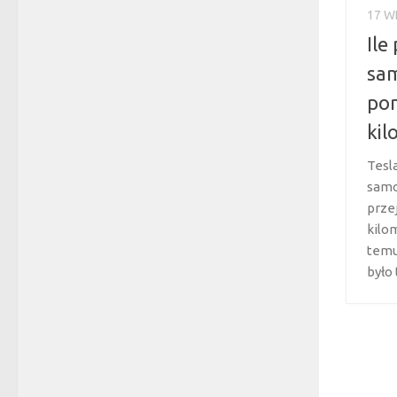
17 W
Ile
sam
pon
ki
Tesl
samo
przej
kilom
temu
było 