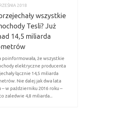
RZEŚNIA 2018
 przejechały wszystkie
ochody Tesli? Już
ad 14,5 miliarda
lometrów
a poinformowała, że wszystkie
chody elektryczne producenta
echały łącznie 14,5 miliarda
etrów. Nie dalej jak dwa lata
 – w październiku 2016 roku –
to zaledwie 4,8 miliarda...