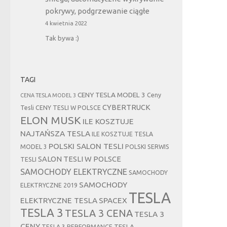
pokrywy, podgrzewanie ciągłe
4 kwietnia 2022
Tak bywa :)
TAGI
CENY TESLA MODEL 3
Ceny
CENA TESLA MODEL 3
CYBERTRUCK
Tesli
CENY TESLI W POLSCE
ELON MUSK
ILE KOSZTUJE
NAJTAŃSZA TESLA
ILE KOSZTUJE TESLA
POLSKI SALON TESLI
MODEL 3
POLSKI SERWIS
SALON TESLI W POLSCE
TESLI
SAMOCHODY ELEKTRYCZNE
SAMOCHODY
SAMOCHODY
ELEKTRYCZNE 2019
TESLA
ELEKTRYCZNE TESLA
SPACEX
TESLA 3
TESLA 3 CENA
TESLA 3
CENY
TESLA
TESLA 3 PERFORMANCE