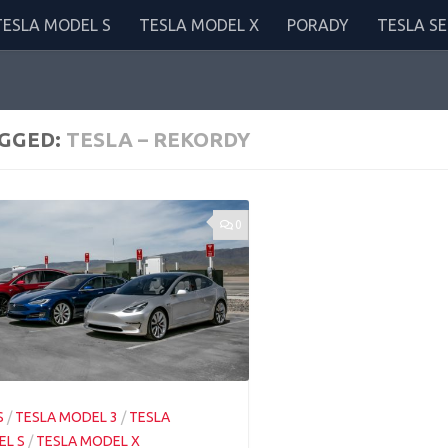
TESLA MODEL S
TESLA MODEL X
PORADY
TESLA SE
GGED:
TESLA – REKORDY
0
S
/
TESLA MODEL 3
/
TESLA
L S
/
TESLA MODEL X