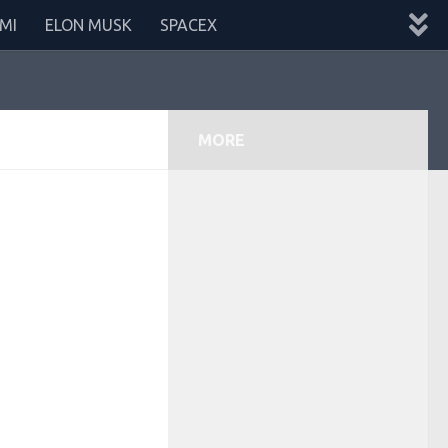
MI
ELON MUSK
SPACEX
MORE