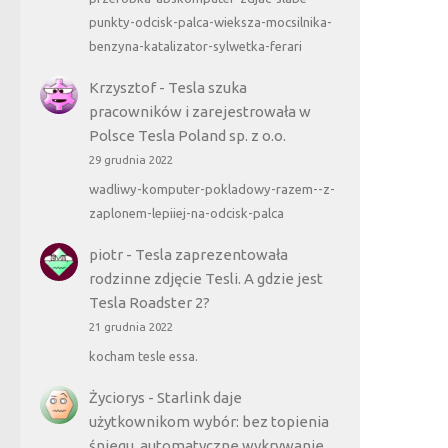
punkty-odcisk-palca-wieksza-mocsilnika-
benzyna-katalizator-sylwetka-ferari
Krzysztof
-
Tesla szuka
pracowników i zarejestrowała w
Polsce Tesla Poland sp. z o.o.
29 grudnia 2022
wadliwy-komputer-pokladowy-razem--z-
zaplonem-lepiiej-na-odcisk-palca
piotr
-
Tesla zaprezentowała
rodzinne zdjęcie Tesli. A gdzie jest
Tesla Roadster 2?
21 grudnia 2022
kocham tesle essa.
Życiorys
-
Starlink daje
użytkownikom wybór: bez topienia
śniegu, automatyczne wykrywanie