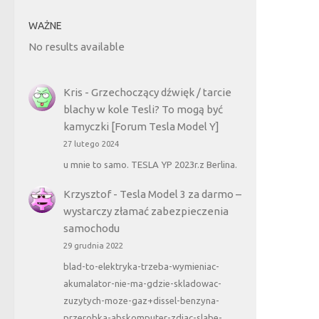
WAŻNE
No results available
Kris
-
Grzechoczący dźwięk / tarcie
blachy w kole Tesli? To mogą być
kamyczki [Forum Tesla Model Y]
27 lutego 2024
u mnie to samo. TESLA YP 2023r.z Berlina.
Krzysztof
-
Tesla Model 3 za darmo –
wystarczy złamać zabezpieczenia
samochodu
29 grudnia 2022
blad-to-elektryka-trzeba-wymieniac-
akumalator-nie-ma-gdzie-skladowac-
zuzytych-moze-gaz+dissel-benzyna-
przerobka-abskomputer-zdjac-slabe-