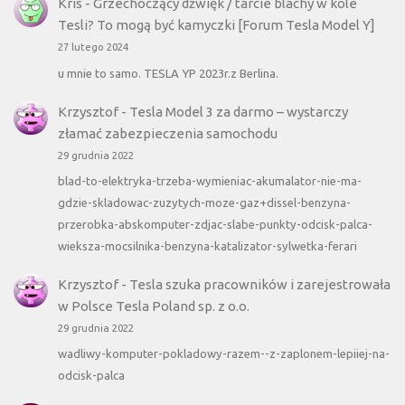
Kris
-
Grzechoczący dźwięk / tarcie blachy w kole
Tesli? To mogą być kamyczki [Forum Tesla Model Y]
27 lutego 2024
u mnie to samo. TESLA YP 2023r.z Berlina.
Krzysztof
-
Tesla Model 3 za darmo – wystarczy
złamać zabezpieczenia samochodu
29 grudnia 2022
blad-to-elektryka-trzeba-wymieniac-akumalator-nie-ma-
gdzie-skladowac-zuzytych-moze-gaz+dissel-benzyna-
przerobka-abskomputer-zdjac-slabe-punkty-odcisk-palca-
wieksza-mocsilnika-benzyna-katalizator-sylwetka-ferari
Krzysztof
-
Tesla szuka pracowników i zarejestrowała
w Polsce Tesla Poland sp. z o.o.
29 grudnia 2022
wadliwy-komputer-pokladowy-razem--z-zaplonem-lepiiej-na-
odcisk-palca