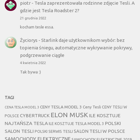
piotr
-
Tesla zaprezentowała rodzinne zdjęcie Tesli. A
gdzie jest Tesla Roadster 2?
21 grudnia 2022
kocham tesle essa.
Życiorys
-
Starlink daje użytkownikom wybór: bez
topienia śniegu, automatyczne wykrywanie pokrywy,
podgrzewanie ciągłe
4 kwietnia 2022
Tak bywa :)
TAGI
CENY TESLA MODEL 3
Ceny Tesli
CENY TESLI W
CENA TESLA MODEL 3
ELON MUSK
CYBERTRUCK
ILE KOSZTUJE
POLSCE
NAJTAŃSZA TESLA
POLSKI
ILE KOSZTUJE TESLA MODEL 3
SALON TESLI
SALON TESLI W POLSCE
POLSKI SERWIS TESLI
SAMOCHODY ELEKTRYCZNE
SAMOCHODY ELEKTRYCZNE 2019