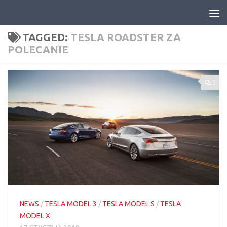
Skip to content
TAGGED:
TESLA ROADSTER ZA
POLECANIE
0
NEWS
/
TESLA MODEL 3
/
TESLA MODEL S
/
TESLA
MODEL X