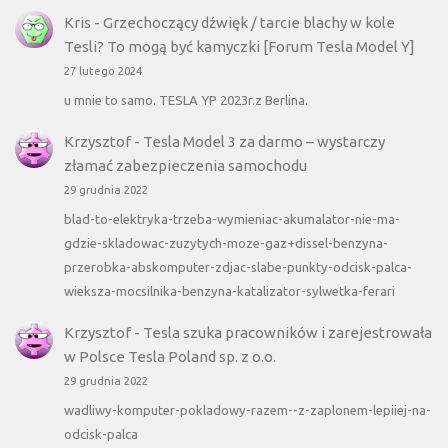
Kris
-
Grzechoczący dźwięk / tarcie blachy w kole
Tesli? To mogą być kamyczki [Forum Tesla Model Y]
27 lutego 2024
u mnie to samo. TESLA YP 2023r.z Berlina.
Krzysztof
-
Tesla Model 3 za darmo – wystarczy
złamać zabezpieczenia samochodu
29 grudnia 2022
blad-to-elektryka-trzeba-wymieniac-akumalator-nie-ma-
gdzie-skladowac-zuzytych-moze-gaz+dissel-benzyna-
przerobka-abskomputer-zdjac-slabe-punkty-odcisk-palca-
wieksza-mocsilnika-benzyna-katalizator-sylwetka-ferari
Krzysztof
-
Tesla szuka pracowników i zarejestrowała
w Polsce Tesla Poland sp. z o.o.
29 grudnia 2022
wadliwy-komputer-pokladowy-razem--z-zaplonem-lepiiej-na-
odcisk-palca