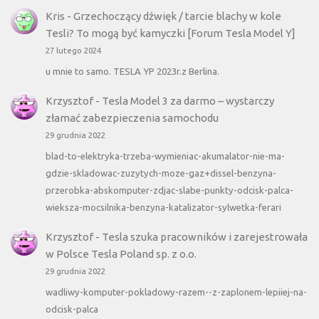
Kris
-
Grzechoczący dźwięk / tarcie blachy w kole
Tesli? To mogą być kamyczki [Forum Tesla Model Y]
27 lutego 2024
u mnie to samo. TESLA YP 2023r.z Berlina.
Krzysztof
-
Tesla Model 3 za darmo – wystarczy
złamać zabezpieczenia samochodu
29 grudnia 2022
blad-to-elektryka-trzeba-wymieniac-akumalator-nie-ma-
gdzie-skladowac-zuzytych-moze-gaz+dissel-benzyna-
przerobka-abskomputer-zdjac-slabe-punkty-odcisk-palca-
wieksza-mocsilnika-benzyna-katalizator-sylwetka-ferari
Krzysztof
-
Tesla szuka pracowników i zarejestrowała
w Polsce Tesla Poland sp. z o.o.
29 grudnia 2022
wadliwy-komputer-pokladowy-razem--z-zaplonem-lepiiej-na-
odcisk-palca