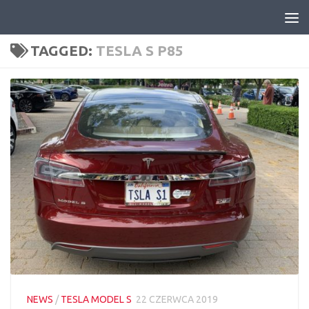
Skip to content
TAGGED:
TESLA S P85
NEWS
/
TESLA MODEL S
22 CZERWCA 2019