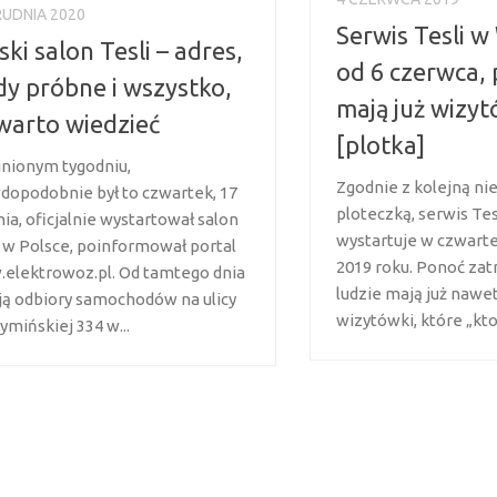
RUDNIA 2020
Serwis Tesli 
ski salon Tesli – adres,
od 6 czerwca,
dy próbne i wszystko,
mają już wizyt
warto wiedzieć
[plotka]
nionym tygodniu,
Zgodnie z kolejną nie
dopodobnie był to czwartek, 17
ploteczką, serwis Tes
ia, oficjalnie wystartował salon
wystartuje w czwarte
i w Polsce, poinformował portal
2019 roku. Ponoć zat
elektrowoz.pl. Od tamtego dnia
ludzie mają już nawe
ją odbiory samochodów na ulicy
wizytówki, które „kto
ymińskiej 334 w...