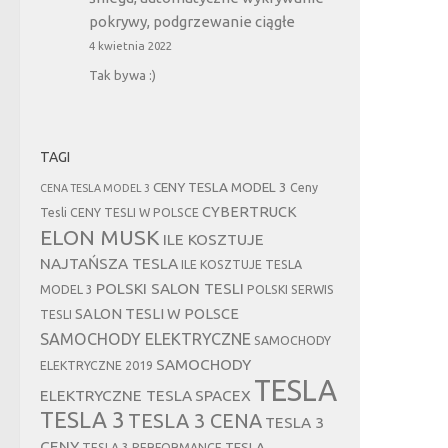
pokrywy, podgrzewanie ciągłe
4 kwietnia 2022
Tak bywa :)
TAGI
CENY TESLA MODEL 3
Ceny
CENA TESLA MODEL 3
CYBERTRUCK
Tesli
CENY TESLI W POLSCE
ELON MUSK
ILE KOSZTUJE
NAJTAŃSZA TESLA
ILE KOSZTUJE TESLA
POLSKI SALON TESLI
MODEL 3
POLSKI SERWIS
SALON TESLI W POLSCE
TESLI
SAMOCHODY ELEKTRYCZNE
SAMOCHODY
SAMOCHODY
ELEKTRYCZNE 2019
TESLA
ELEKTRYCZNE TESLA
SPACEX
TESLA 3
TESLA 3 CENA
TESLA 3
CENY
TESLA
TESLA 3 PERFORMANCE