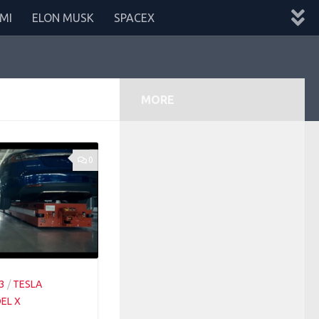
MI
ELON MUSK
SPACEX
MORE
0
3
/
TESLA
EL X