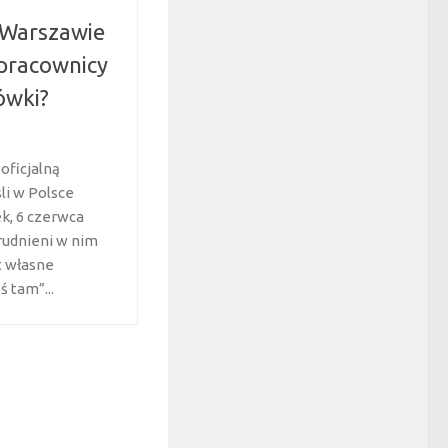
w Warszawie
 pracownicy
ówki?
oficjalną
li w Polsce
k, 6 czerwca
rudnieni w nim
t własne
ś tam”...