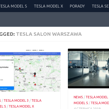
TESLA MODEL S
TESLA MODEL X
PORADY
TESLA SE
GGED:
TESLA SALON WARSZAWA
NEWS
/
TESLA MODEL 
S
/
TESLA MODEL 3
/
TESLA
MODEL S
/
TESLA MOD
L S
/
TESLA MODEL X
4 CZERWCA 2019