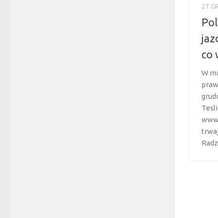
27 G
Pol
jaz
co 
W mi
praw
grudn
Tesl
www.
trwa
Radz