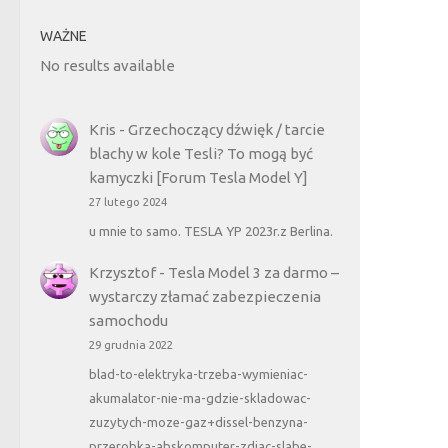
WAŻNE
No results available
Kris
-
Grzechoczący dźwięk / tarcie
blachy w kole Tesli? To mogą być
kamyczki [Forum Tesla Model Y]
27 lutego 2024
u mnie to samo. TESLA YP 2023r.z Berlina.
Krzysztof
-
Tesla Model 3 za darmo –
wystarczy złamać zabezpieczenia
samochodu
29 grudnia 2022
blad-to-elektryka-trzeba-wymieniac-
akumalator-nie-ma-gdzie-skladowac-
zuzytych-moze-gaz+dissel-benzyna-
przerobka-abskomputer-zdjac-slabe-