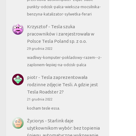
punkty-odcisk-palca-wieksza-mocsilnika-
benzyna-katalizator-sylwetka-ferari
Krzysztof
-
Tesla szuka
pracowników i zarejestrowała w
Polsce Tesla Poland sp. z o.o.
29 grudnia 2022
wadliwy-komputer-pokladowy-razem--z-
zaplonem-lepiiej-na-odcisk-palca
piotr
-
Tesla zaprezentowała
rodzinne zdjęcie Tesli. A gdzie jest
Tesla Roadster 2?
21 grudnia 2022
kocham tesle essa.
Życiorys
-
Starlink daje
użytkownikom wybór: bez topienia
śniegu, automatyczne wykrywanie