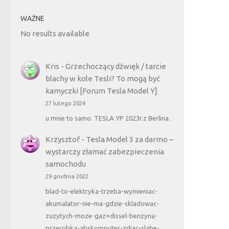
WAŻNE
No results available
Kris
-
Grzechoczący dźwięk / tarcie
blachy w kole Tesli? To mogą być
kamyczki [Forum Tesla Model Y]
27 lutego 2024
u mnie to samo. TESLA YP 2023r.z Berlina.
Krzysztof
-
Tesla Model 3 za darmo –
wystarczy złamać zabezpieczenia
samochodu
29 grudnia 2022
blad-to-elektryka-trzeba-wymieniac-
akumalator-nie-ma-gdzie-skladowac-
zuzytych-moze-gaz+dissel-benzyna-
przerobka-abskomputer-zdjac-slabe-