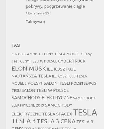
pokrywy, podgrzewanie ciągłe
4 kwietnia 2022
Tak bywa :)
TAGI
CENY TESLA MODEL 3
Ceny
CENA TESLA MODEL 3
CYBERTRUCK
Tesli
CENY TESLI W POLSCE
ELON MUSK
ILE KOSZTUJE
NAJTAŃSZA TESLA
ILE KOSZTUJE TESLA
POLSKI SALON TESLI
MODEL 3
POLSKI SERWIS
SALON TESLI W POLSCE
TESLI
SAMOCHODY ELEKTRYCZNE
SAMOCHODY
SAMOCHODY
ELEKTRYCZNE 2019
TESLA
ELEKTRYCZNE TESLA
SPACEX
TESLA 3
TESLA 3 CENA
TESLA 3
CENY
TESLA
TESLA 3 PERFORMANCE