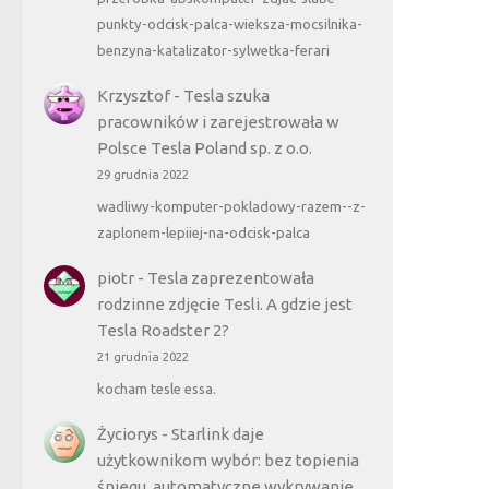
punkty-odcisk-palca-wieksza-mocsilnika-
benzyna-katalizator-sylwetka-ferari
Krzysztof
-
Tesla szuka
pracowników i zarejestrowała w
Polsce Tesla Poland sp. z o.o.
29 grudnia 2022
wadliwy-komputer-pokladowy-razem--z-
zaplonem-lepiiej-na-odcisk-palca
piotr
-
Tesla zaprezentowała
rodzinne zdjęcie Tesli. A gdzie jest
Tesla Roadster 2?
21 grudnia 2022
kocham tesle essa.
Życiorys
-
Starlink daje
użytkownikom wybór: bez topienia
śniegu, automatyczne wykrywanie