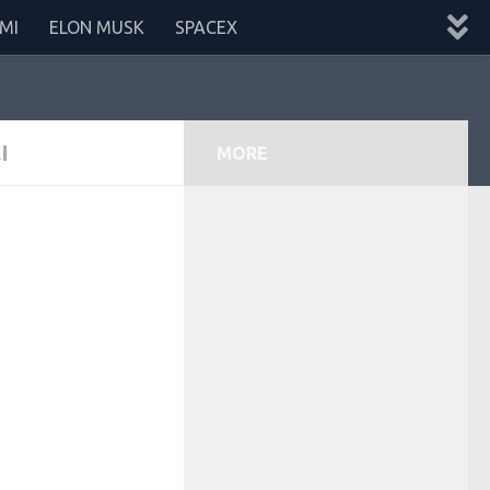
MI
ELON MUSK
SPACEX
I
MORE