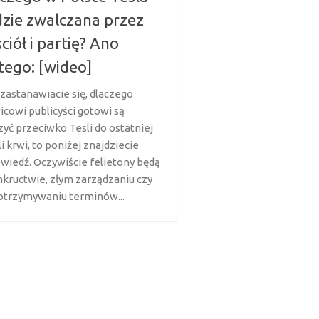
zie zwalczana przez
ciół i partię? Ano
tego: [wideo]
 zastanawiacie się, dlaczego
icowi publicyści gotowi są
zyć przeciwko Tesli do ostatniej
i krwi, to poniżej znajdziecie
wiedź. Oczywiście felietony będą
nkructwie, złym zarządzaniu czy
otrzymywaniu terminów...