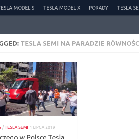
TESLA MODEL S
TESLA MODEL X
PORADY
TESLA SE
GGED:
TESLA SEMI NA PARADZIE RÓWNOŚC
S
/
TESLA SEMI
1 LIPCA 2019
czego w Polsce Tesla