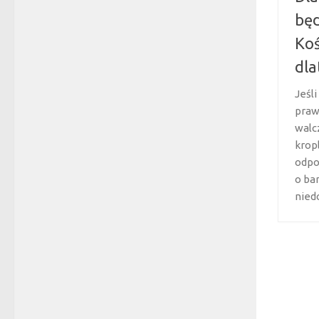
będ
Koś
dla
Jeśli
praw
walc
kropl
odpo
o ba
nied