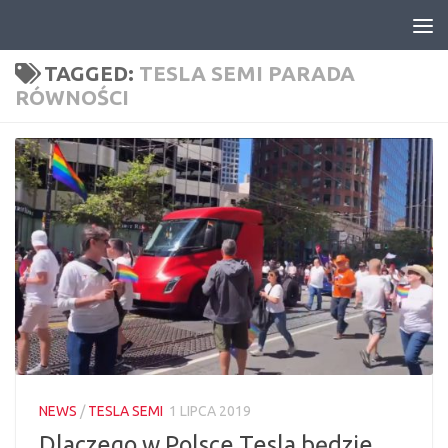
Skip to content
TAGGED:
TESLA SEMI PARADA
RÓWNOŚCI
NEWS
/
TESLA SEMI
1 LIPCA 2019
Dlaczego w Polsce Tesla będzie