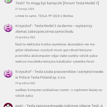
Tesli? To mogą być kamyczki [Forum Tesla Model Y]
27 lutego 2024
u mnie to samo. TESLA YP 2023r.z Berlina.
Krzysztof
-
Tesla Model 3 za darmo – wystarczy
złamać zabezpieczenia samochodu
29 grudnia 2022
blad-to-elektryka-trzeba-wymieniac-akumalator-nie-ma-
gdzie-skladowac-zuzytych-moze-gaz+dissel-benzyna-
przerobka-abskomputer-zdjac-slabe-punkty-odcisk-palca-
wieksza-mocsilnika-benzyna-katalizator-sylwetka-ferari
Krzysztof
-
Tesla szuka pracowników i zarejestrowała
w Polsce Tesla Poland sp. z o.o.
29 grudnia 2022
wadliwy-komputer-pokladowy-razem--z-zaplonem-lepiiej-na-
odcisk-palca
piotr
-
Tesla zaprezentowała rodzinne zdjęcie Tesli. A