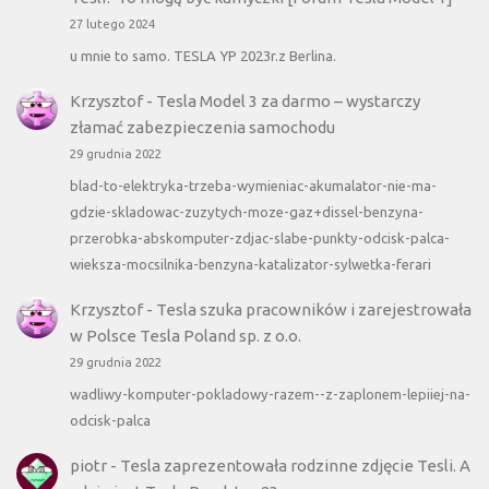
27 lutego 2024
u mnie to samo. TESLA YP 2023r.z Berlina.
Krzysztof
-
Tesla Model 3 za darmo – wystarczy
złamać zabezpieczenia samochodu
29 grudnia 2022
blad-to-elektryka-trzeba-wymieniac-akumalator-nie-ma-
gdzie-skladowac-zuzytych-moze-gaz+dissel-benzyna-
przerobka-abskomputer-zdjac-slabe-punkty-odcisk-palca-
wieksza-mocsilnika-benzyna-katalizator-sylwetka-ferari
Krzysztof
-
Tesla szuka pracowników i zarejestrowała
w Polsce Tesla Poland sp. z o.o.
29 grudnia 2022
wadliwy-komputer-pokladowy-razem--z-zaplonem-lepiiej-na-
odcisk-palca
piotr
-
Tesla zaprezentowała rodzinne zdjęcie Tesli. A