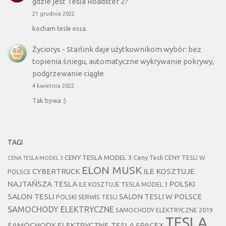
gdzie jest Tesla Roadster 2?
21 grudnia 2022
kocham tesle essa.
Życiorys
-
Starlink daje użytkownikom wybór: bez
topienia śniegu, automatyczne wykrywanie pokrywy,
podgrzewanie ciągłe
4 kwietnia 2022
Tak bywa :)
TAGI
CENY TESLA MODEL 3
Ceny Tesli
CENY TESLI W
CENA TESLA MODEL 3
ELON MUSK
CYBERTRUCK
ILE KOSZTUJE
POLSCE
NAJTAŃSZA TESLA
POLSKI
ILE KOSZTUJE TESLA MODEL 3
SALON TESLI
SALON TESLI W POLSCE
POLSKI SERWIS TESLI
SAMOCHODY ELEKTRYCZNE
SAMOCHODY ELEKTRYCZNE 2019
TESLA
SAMOCHODY ELEKTRYCZNE TESLA
SPACEX