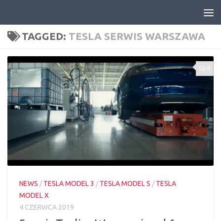
Skip to content
TAGGED:
TESLA SERWIS WARSZAWA
0
NEWS
/
TESLA MODEL 3
/
TESLA MODEL S
/
TESLA
MODEL X
4 CZERWCA 2019