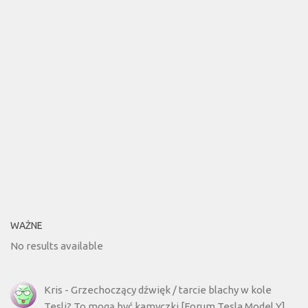
WAŻNE
No results available
Kris
-
Grzechoczący dźwięk / tarcie blachy w kole
Tesli? To mogą być kamyczki [Forum Tesla Model Y]