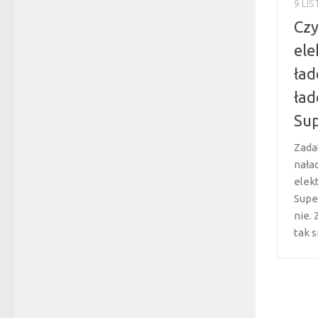
9 LI
Czy
ele
ład
ład
Sup
Zada
nała
elek
Supe
nie.
tak s