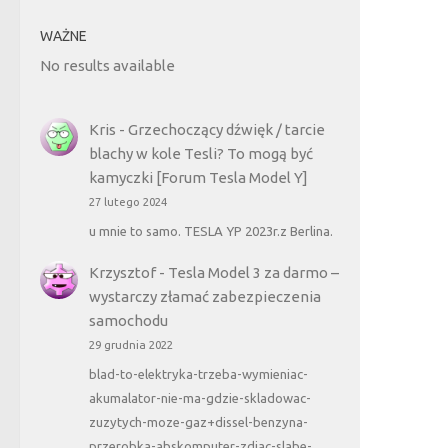
WAŻNE
No results available
Kris
-
Grzechoczący dźwięk / tarcie
blachy w kole Tesli? To mogą być
kamyczki [Forum Tesla Model Y]
27 lutego 2024
u mnie to samo. TESLA YP 2023r.z Berlina.
Krzysztof
-
Tesla Model 3 za darmo –
wystarczy złamać zabezpieczenia
samochodu
29 grudnia 2022
blad-to-elektryka-trzeba-wymieniac-
akumalator-nie-ma-gdzie-skladowac-
zuzytych-moze-gaz+dissel-benzyna-
przerobka-abskomputer-zdjac-slabe-