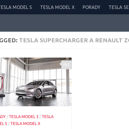
TESLA MODEL S
TESLA MODEL X
PORADY
TESLA SE
GGED:
TESLA SUPERCHARGER A RENAULT Z
1
ADY
/
TESLA MODEL 3
/
TESLA
L S
/
TESLA MODEL X