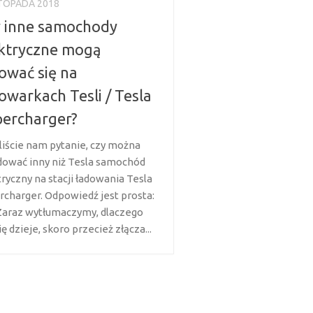
STOPADA 2018
 inne samochody
ktryczne mogą
ować się na
owarkach Tesli / Tesla
ercharger?
liście nam pytanie, czy można
dować inny niż Tesla samochód
tryczny na stacji ładowania Tesla
rcharger. Odpowiedź jest prosta:
 Zaraz wytłumaczymy, dlaczego
ię dzieje, skoro przecież złącza...