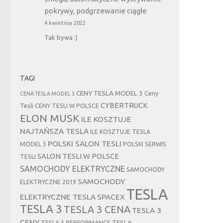
pokrywy, podgrzewanie ciągłe
4 kwietnia 2022
Tak bywa :)
TAGI
CENY TESLA MODEL 3
Ceny
CENA TESLA MODEL 3
CYBERTRUCK
Tesli
CENY TESLI W POLSCE
ELON MUSK
ILE KOSZTUJE
NAJTAŃSZA TESLA
ILE KOSZTUJE TESLA
POLSKI SALON TESLI
MODEL 3
POLSKI SERWIS
SALON TESLI W POLSCE
TESLI
SAMOCHODY ELEKTRYCZNE
SAMOCHODY
SAMOCHODY
ELEKTRYCZNE 2019
TESLA
ELEKTRYCZNE TESLA
SPACEX
TESLA 3
TESLA 3 CENA
TESLA 3
CENY
TESLA
TESLA 3 PERFORMANCE