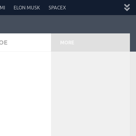
MI
ELON MUSK
SPACEX
OE
MORE