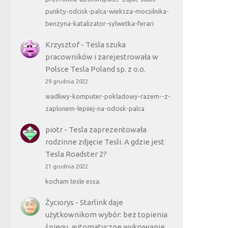
punkty-odcisk-palca-wieksza-mocsilnika-
benzyna-katalizator-sylwetka-ferari
Krzysztof
-
Tesla szuka
pracowników i zarejestrowała w
Polsce Tesla Poland sp. z o.o.
29 grudnia 2022
wadliwy-komputer-pokladowy-razem--z-
zaplonem-lepiiej-na-odcisk-palca
piotr
-
Tesla zaprezentowała
rodzinne zdjęcie Tesli. A gdzie jest
Tesla Roadster 2?
21 grudnia 2022
kocham tesle essa.
Życiorys
-
Starlink daje
użytkownikom wybór: bez topienia
śniegu, automatyczne wykrywanie