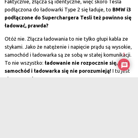
Faktycznie, złącza są identyczne, więc skoro Tesla
podłączona do ładowarki Type 2 się ładuje, to
BMW i3
podłączone do Superchargera Tesli też powinno się
ładować, prawda?
Otóż nie. Złącza ładowania to nie tylko głupi kabla ze
stykami. Jako że natężenie i napięcie prądu są wysokie,
samochód i ładowarka są ze sobą w stałej komunikacji.
1
To nie wszystko:
ładowanie nie rozpocznie się, jeśli
samochód i ładowarka się nie porozumieją!
I tu jest
pies pogrzebany.
Przy podłączeniu innego samochodu do Superchargera
Tesli, ten prosi go o przedstawienie się. Następnie
komunikacja przebiega mniej więcej tak:
Supercharger sprawdza w bazie Tesli, czy ma do
czynienia z samochodem, który można ładować,
jeśli odpowiedź jest pozytywna, Supercharger