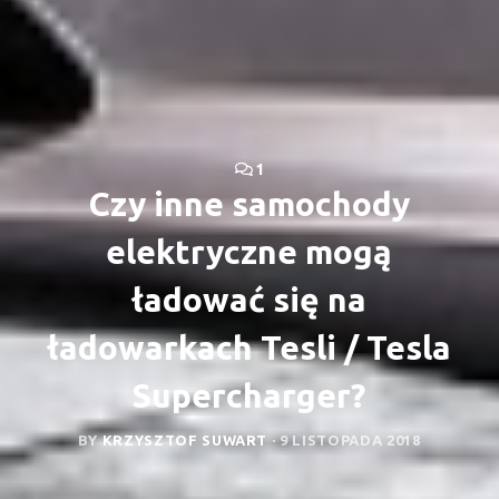
1
Czy inne samochody
elektryczne mogą
ładować się na
ładowarkach Tesli / Tesla
Supercharger?
BY
KRZYSZTOF SUWART
·
9 LISTOPADA 2018