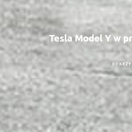
Tesla Model Y w pr
BY
KRZY