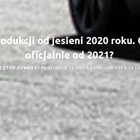
odukcji od jesieni 2020 roku. 
oficjalnie od 2021?
SZTOF SUWART
· PUBLISHED
26 LIPCA 2019
· UPDATED
26 L