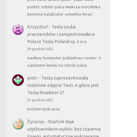
punkty-odcisk-palca-wieksza-mocsilnika-
benzyna-katalizator-sylwetka-ferari
Krzysztof
-
Tesla szuka
pracowników i zarejestrowała w
Polsce Tesla Poland sp. z o.o.
29 grudnia 2022
wadliwy-komputer-pokladowy-razem--z-
zaplonem-lepiiej-na-odcisk-palca
piotr
-
Tesla zaprezentowała
rodzinne zdjęcie Tesli. A gdzie jest
Tesla Roadster 2?
21 grudnia 2022
kocham tesle essa.
Życiorys
-
Starlink daje
użytkownikom wybór: bez topienia
śniegu, automatyczne wykrywanie