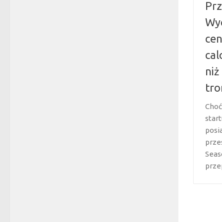
Prz
Wyc
cen
cal
niż
tro
Choć
start
posia
prze
Seas
prze