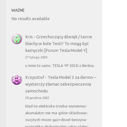
WAŻNE
No results available
Kris
-
Grzechoczący dźwięk / tarcie
blachy w kole Tesli? To mogą być
kamyczki [Forum Tesla Model Y]
27 lutego 2024
u mnie to samo. TESLA YP 2023r.z Berlina.
Krzysztof
-
Tesla Model 3 za darmo –
wystarczy złamać zabezpieczenia
samochodu
29 grudnia 2022
blad-to-elektryka-trzeba-wymieniac-
akumalator-nie-ma-gdzie-skladowac-
zuzytych-moze-gaz+dissel-benzyna-
przerobka-abskomputer-zdjac-slabe-