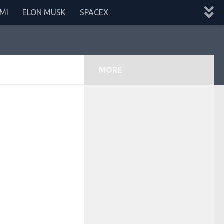
MI
ELON MUSK
SPACEX
MORE