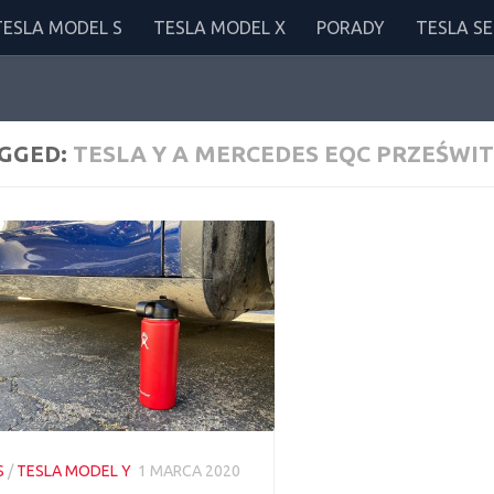
TESLA MODEL S
TESLA MODEL X
PORADY
TESLA SE
GGED:
TESLA Y A MERCEDES EQC PRZEŚWIT
S
/
TESLA MODEL Y
1 MARCA 2020