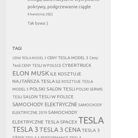
pokrywy, podgrzewanie ciągłe
4 kwietnia 2022
Tak bywa :)
TAGI
CENY TESLA MODEL 3
Ceny
CENA TESLA MODEL 3
CYBERTRUCK
Tesli
CENY TESLI W POLSCE
ELON MUSK
ILE KOSZTUJE
NAJTAŃSZA TESLA
ILE KOSZTUJE TESLA
POLSKI SALON TESLI
MODEL 3
POLSKI SERWIS
SALON TESLI W POLSCE
TESLI
SAMOCHODY ELEKTRYCZNE
SAMOCHODY
SAMOCHODY
ELEKTRYCZNE 2019
TESLA
ELEKTRYCZNE TESLA
SPACEX
TESLA 3
TESLA 3 CENA
TESLA 3
CENY
TESLA
TESLA 3 PERFORMANCE