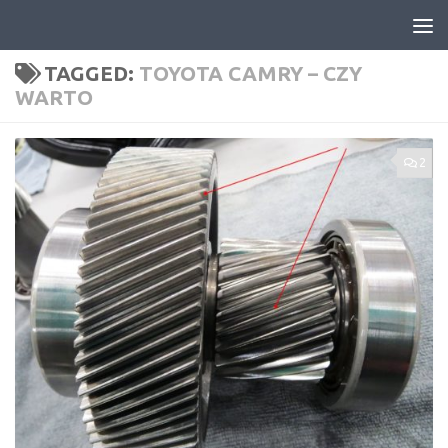
Skip to content
TAGGED:
TOYOTA CAMRY – CZY
WARTO
2