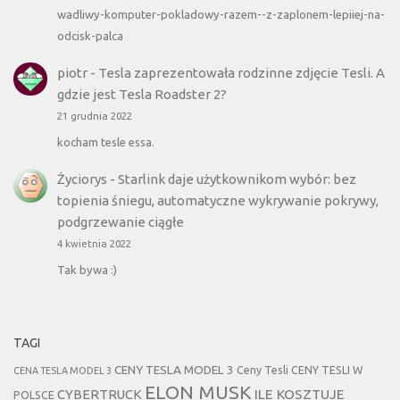
wadliwy-komputer-pokladowy-razem--z-zaplonem-lepiiej-na-
odcisk-palca
piotr
-
Tesla zaprezentowała rodzinne zdjęcie Tesli. A
gdzie jest Tesla Roadster 2?
21 grudnia 2022
kocham tesle essa.
Życiorys
-
Starlink daje użytkownikom wybór: bez
topienia śniegu, automatyczne wykrywanie pokrywy,
podgrzewanie ciągłe
4 kwietnia 2022
Tak bywa :)
TAGI
CENY TESLA MODEL 3
Ceny Tesli
CENY TESLI W
CENA TESLA MODEL 3
ELON MUSK
CYBERTRUCK
ILE KOSZTUJE
POLSCE