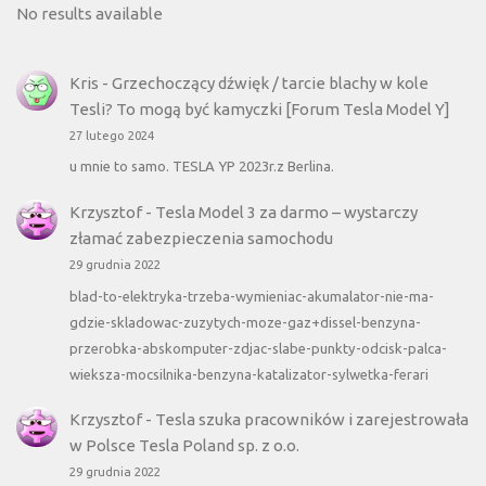
No results available
Kris
-
Grzechoczący dźwięk / tarcie blachy w kole
Tesli? To mogą być kamyczki [Forum Tesla Model Y]
27 lutego 2024
u mnie to samo. TESLA YP 2023r.z Berlina.
Krzysztof
-
Tesla Model 3 za darmo – wystarczy
złamać zabezpieczenia samochodu
29 grudnia 2022
blad-to-elektryka-trzeba-wymieniac-akumalator-nie-ma-
gdzie-skladowac-zuzytych-moze-gaz+dissel-benzyna-
przerobka-abskomputer-zdjac-slabe-punkty-odcisk-palca-
wieksza-mocsilnika-benzyna-katalizator-sylwetka-ferari
Krzysztof
-
Tesla szuka pracowników i zarejestrowała
w Polsce Tesla Poland sp. z o.o.
29 grudnia 2022