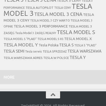
TESLA 3 CENY
TESLA 3
TESLA
TESLA AUTOPILOT
PERFORMANCE
TESLA CENY
MODEL 3
TESLA MODEL 3 CENA
TESLA
MODEL 3 CENY
TESLA MODEL 3 CZY WARTO
TESLA MODEL 3
TESLA MODEL 3 PERFORMANCE
TESLA MODEL 3
OPINIE
TESLA MODEL S
ZASIĘG
Tesla Model 3 ZASIĘG REALNY
TESLA MODEL X
TESLA MODEL S "PLAID"
TESLA MODEL S 85
TESLA MODEL Y
TESLA S
Tesla Polska
TESLA S "PLAID"
TESLA SEMI
TESLA WARSZAWA
Tesla serwis
TESLA SPRZEDAŻ
TESLA Y
TESLA WARSZAWA ADRES
TESLA W POLSCE
MORE
TeslaNEWS © 2026. All Rights Reserved.