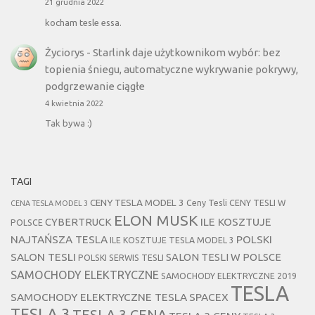
21 grudnia 2022
kocham tesle essa.
Życiorys
-
Starlink daje użytkownikom wybór: bez
topienia śniegu, automatyczne wykrywanie pokrywy,
podgrzewanie ciągłe
4 kwietnia 2022
Tak bywa :)
TAGI
CENY TESLA MODEL 3
Ceny Tesli
CENY TESLI W
CENA TESLA MODEL 3
ELON MUSK
CYBERTRUCK
ILE KOSZTUJE
POLSCE
NAJTAŃSZA TESLA
POLSKI
ILE KOSZTUJE TESLA MODEL 3
SALON TESLI
SALON TESLI W POLSCE
POLSKI SERWIS TESLI
SAMOCHODY ELEKTRYCZNE
SAMOCHODY ELEKTRYCZNE 2019
TESLA
SAMOCHODY ELEKTRYCZNE TESLA
SPACEX
TESLA 3
TESLA 3 CENA