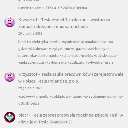
u mnie to samo. TESLA YP 2023r.z Berlina.
Krzysztof
-
Tesla Model 3 za darmo – wystarczy
złamać zabezpieczenia samochodu
29 grudnia 2022
blad-to-elektryka-trzeba-wymieniac-akumalator-nie-ma-
gdzie-skladowac-zuzytych-moze-gaz+dissel-benzyna-
przerobka-abskomputer-zdjac-slabe-punkty-odcisk-palca-
wieksza-mocsilnika-benzyna-katalizator-sylwetka-ferari
Krzysztof
-
Tesla szuka pracowników i zarejestrowała
w Polsce Tesla Poland sp. z o.o.
29 grudnia 2022
wadliwy-komputer-pokladowy-razem--z-zaplonem-lepiiej-na-
odcisk-palca
piotr
-
Tesla zaprezentowała rodzinne zdjęcie Tesli. A
gdzie jest Tesla Roadster 2?