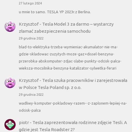
27 lutego 2024
u mnie to samo. TESLA YP 2023r.z Berlina.
Krzysztof
-
Tesla Model 3 za darmo – wystarczy
złamać zabezpieczenia samochodu
29 grudnia 2022
blad-to-elektryka-trzeba-wymieniac-akumalator-nie-ma-
gdzie-skladowac-zuzytych-moze-gaz+dissel-benzyna-
przerobka-abskomputer-zdjac-slabe-punkty-odcisk-palca-
wieksza-mocsilnika-benzyna-katalizator-sylwetka-ferari
Krzysztof
-
Tesla szuka pracowników i zarejestrowała
w Polsce Tesla Poland sp. z o.o.
29 grudnia 2022
wadliwy-komputer-pokladowy-razem--z-zaplonem-lepiiej-na-
odcisk-palca
piotr
-
Tesla zaprezentowała rodzinne zdjęcie Tesli. A
gdzie jest Tesla Roadster 2?