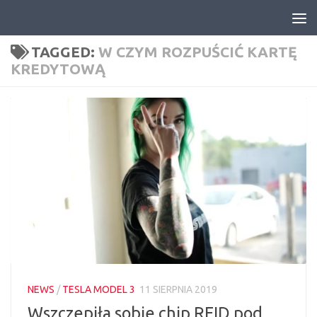
Skip to content
TAGGED:
W CZYM ROZPUŚCIĆ KARTĘ
KREDYTOWĄ
NEWS
/
TESLA MODEL 3
11 SIERPNIA 2019
Wszczepiła sobie chip RFID pod