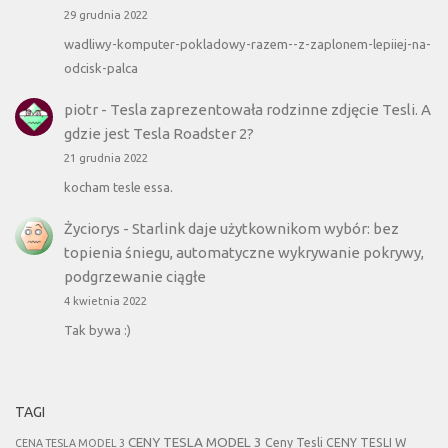
29 grudnia 2022
wadliwy-komputer-pokladowy-razem--z-zaplonem-lepiiej-na-
odcisk-palca
piotr
-
Tesla zaprezentowała rodzinne zdjęcie Tesli. A
gdzie jest Tesla Roadster 2?
21 grudnia 2022
kocham tesle essa.
Życiorys
-
Starlink daje użytkownikom wybór: bez
topienia śniegu, automatyczne wykrywanie pokrywy,
podgrzewanie ciągłe
4 kwietnia 2022
Tak bywa :)
TAGI
CENY TESLA MODEL 3
Ceny Tesli
CENY TESLI W
CENA TESLA MODEL 3