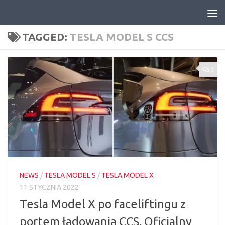
Skip to content
TAGGED:
TESLA MODEL S CCS
0
NEWS
/
TESLA MODEL S
/
TESLA MODEL X
11 STYCZNIA 2022
Tesla Model X po faceliftingu z
portem ładowania CCS. Oficjalny