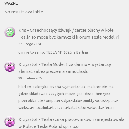
WAŻNE
No results available
Kris
-
Grzechoczący dźwięk / tarcie blachy w kole
Tesli? To mogą być kamyczki [Forum Tesla Model Y]
27 lutego 2024
u mnie to samo. TESLA YP 2023r.z Berlina.
Krzysztof
-
Tesla Model 3 za darmo – wystarczy
złamać zabezpieczenia samochodu
29 grudnia 2022
blad-to-elektryka-trzeba-wymieniac-akumalator-nie-ma-
gdzie-skladowac-zuzytych-moze-gaz+dissel-benzyna-
przerobka-abskomputer-zdjac-slabe-punkty-odcisk-palca-
wieksza-mocsilnika-benzyna-katalizator-sylwetka-ferari
Krzysztof
-
Tesla szuka pracowników i zarejestrowała
w Polsce Tesla Poland sp. z o.o.