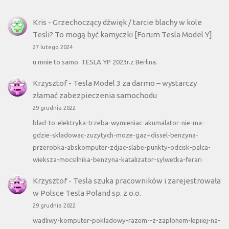
Kris
-
Grzechoczący dźwięk / tarcie blachy w kole
Tesli? To mogą być kamyczki [Forum Tesla Model Y]
27 lutego 2024
u mnie to samo. TESLA YP 2023r.z Berlina.
Krzysztof
-
Tesla Model 3 za darmo – wystarczy
złamać zabezpieczenia samochodu
29 grudnia 2022
blad-to-elektryka-trzeba-wymieniac-akumalator-nie-ma-
gdzie-skladowac-zuzytych-moze-gaz+dissel-benzyna-
przerobka-abskomputer-zdjac-slabe-punkty-odcisk-palca-
wieksza-mocsilnika-benzyna-katalizator-sylwetka-ferari
Krzysztof
-
Tesla szuka pracowników i zarejestrowała
w Polsce Tesla Poland sp. z o.o.
29 grudnia 2022
wadliwy-komputer-pokladowy-razem--z-zaplonem-lepiiej-na-