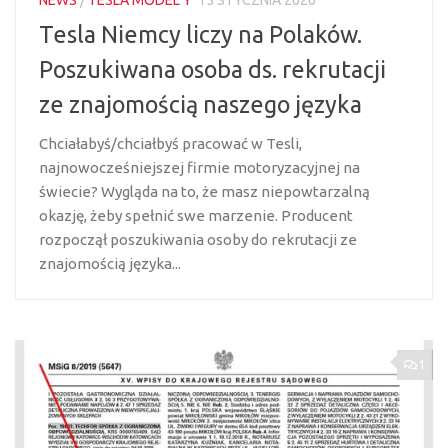
NEWS
/
TESLA MODEL Y
15 STYCZNIA 2020
Tesla Niemcy liczy na Polaków.
Poszukiwana osoba ds. rekrutacji
ze znajomością naszego języka
Chciałabyś/chciałbyś pracować w Tesli,
najnowocześniejszej firmie motoryzacyjnej na
świecie? Wygląda na to, że masz niepowtarzalną
okazję, żeby spełnić swe marzenie. Producent
rozpoczął poszukiwania osoby do rekrutacji ze
znajomością języka...
1