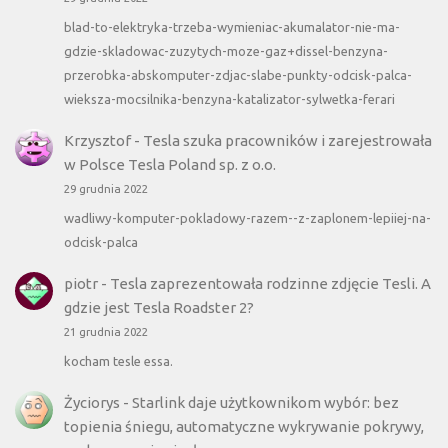
blad-to-elektryka-trzeba-wymieniac-akumalator-nie-ma-
gdzie-skladowac-zuzytych-moze-gaz+dissel-benzyna-
przerobka-abskomputer-zdjac-slabe-punkty-odcisk-palca-
wieksza-mocsilnika-benzyna-katalizator-sylwetka-ferari
Krzysztof
-
Tesla szuka pracowników i zarejestrowała
w Polsce Tesla Poland sp. z o.o.
29 grudnia 2022
wadliwy-komputer-pokladowy-razem--z-zaplonem-lepiiej-na-
odcisk-palca
piotr
-
Tesla zaprezentowała rodzinne zdjęcie Tesli. A
gdzie jest Tesla Roadster 2?
21 grudnia 2022
kocham tesle essa.
Życiorys
-
Starlink daje użytkownikom wybór: bez
topienia śniegu, automatyczne wykrywanie pokrywy,