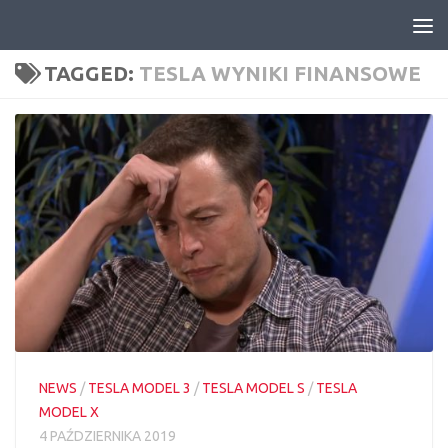
Skip to content
TAGGED:
TESLA WYNIKI FINANSOWE
NEWS
/
TESLA MODEL 3
/
TESLA MODEL S
/
TESLA
MODEL X
4 PAŹDZIERNIKA 2019