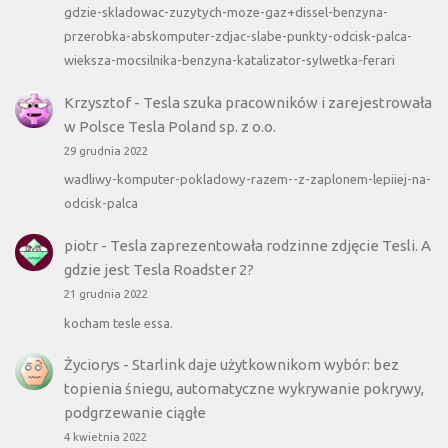
gdzie-skladowac-zuzytych-moze-gaz+dissel-benzyna-
przerobka-abskomputer-zdjac-slabe-punkty-odcisk-palca-
wieksza-mocsilnika-benzyna-katalizator-sylwetka-ferari
Krzysztof
-
Tesla szuka pracowników i zarejestrowała
w Polsce Tesla Poland sp. z o.o.
29 grudnia 2022
wadliwy-komputer-pokladowy-razem--z-zaplonem-lepiiej-na-
odcisk-palca
piotr
-
Tesla zaprezentowała rodzinne zdjęcie Tesli. A
gdzie jest Tesla Roadster 2?
21 grudnia 2022
kocham tesle essa.
Życiorys
-
Starlink daje użytkownikom wybór: bez
topienia śniegu, automatyczne wykrywanie pokrywy,
podgrzewanie ciągłe
4 kwietnia 2022