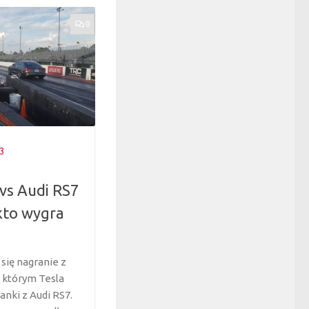
0
3
 vs Audi RS7
kto wygra
się nagranie z
w którym Tesla
anki z Audi RS7.