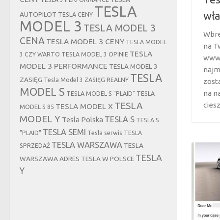
TESLA
wła
AUTOPILOT
TESLA CENY
MODEL 3
TESLA MODEL 3
Wbre
CENA
TESLA MODEL 3 CENY
TESLA MODEL
na T
TESLA
3 CZY WARTO
TESLA MODEL 3 OPINIE
www.
MODEL 3 PERFORMANCE
TESLA MODEL 3
najm
TESLA
ZASIĘG
Tesla Model 3 ZASIĘG REALNY
zost
MODEL S
na n
TESLA MODEL S "PLAID"
TESLA
TESLA
cieszy
TESLA MODEL X
MODEL S 85
MODEL Y
TESLA S
Tesla Polska
TESLA S
TESLA SEMI
"PLAID"
Tesla serwis
TESLA
TESLA WARSZAWA
TESLA
SPRZEDAŻ
TESLA
WARSZAWA ADRES
TESLA W POLSCE
Y