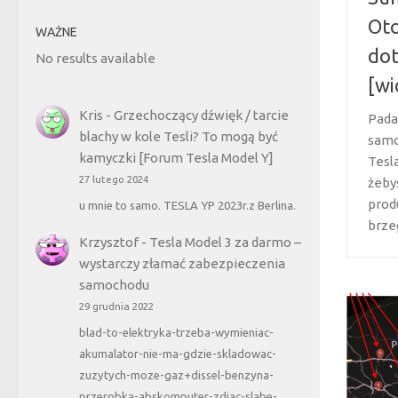
Oto
WAŻNE
dot
No results available
[wi
Kris
-
Grzechoczący dźwięk / tarcie
Pada
blachy w kole Tesli? To mogą być
samo
kamyczki [Forum Tesla Model Y]
Tesl
27 lutego 2024
żeby
prod
u mnie to samo. TESLA YP 2023r.z Berlina.
brzeg
Krzysztof
-
Tesla Model 3 za darmo –
wystarczy złamać zabezpieczenia
samochodu
29 grudnia 2022
blad-to-elektryka-trzeba-wymieniac-
akumalator-nie-ma-gdzie-skladowac-
zuzytych-moze-gaz+dissel-benzyna-
przerobka-abskomputer-zdjac-slabe-