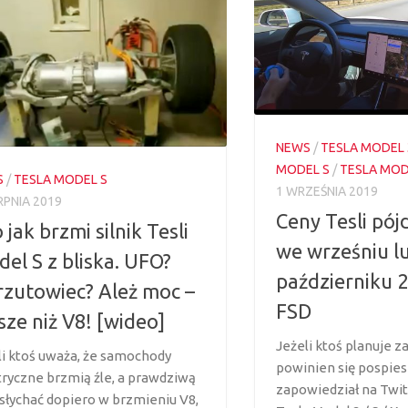
NEWS
/
TESLA MODEL 
MODEL S
/
TESLA MOD
S
/
TESLA MODEL S
1 WRZEŚNIA 2019
RPNIA 2019
Ceny Tesli pój
 jak brzmi silnik Tesli
we wrześniu l
el S z bliska. UFO?
październiku 2
zutowiec? Ależ moc –
FSD
sze niż V8! [wideo]
Jeżeli ktoś planuje za
li ktoś uważa, że samochody
powinien się pospies
tryczne brzmią źle, a prawdziwą
zapowiedział na Twit
słychać dopiero w brzmieniu V8,