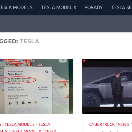
TESLA MODEL S
TESLA MODEL X
PORADY
TESLA SE
GGED:
TESLA
S
/
TESLA MODEL 3
/
TESLA
CYBERTRUCK
/
NEWS
L S
/
TESLA MODEL X
/
TESLA