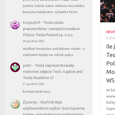
punkty-odcisk-palca-wieksza-mocsilnika-
benzyna-katalizator-sylwetka-ferari
Krzysztof
-
Tesla szuka
pracowników i zarejestrowała w
NEW
Polsce Tesla Poland sp. z o.o.
8 MA
29 grudnia 2022
Ile
wadliwy-komputer-pokladowy-razem--z-
Tes
zaplonem-lepiiej-na-odcisk-palca
Pol
piotr
-
Tesla zaprezentowała
Mod
rodzinne zdjęcie Tesli. A gdzie jest
Tesla Roadster 2?
WS
21 grudnia 2022
W bi
kocham tesle essa.
www.
Życiorys
-
Starlink daje
kole
użytkownikom wybór: bez topienia
Supe
śniegu, automatyczne wykrywanie
są w