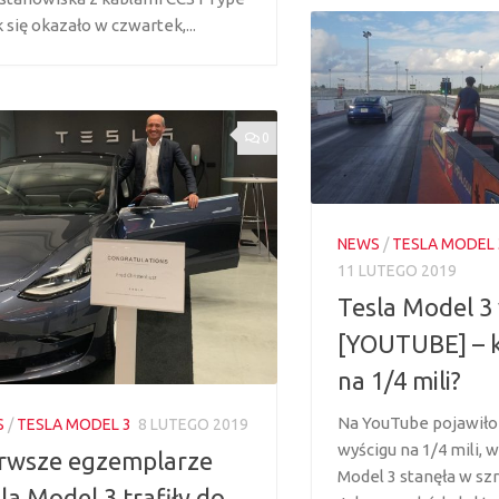
k się okazało w czwartek,...
0
NEWS
/
TESLA MODEL 
11 LUTEGO 2019
Tesla Model 3
[YOUTUBE] – 
na 1/4 mili?
Na YouTube pojawiło 
S
/
TESLA MODEL 3
8 LUTEGO 2019
wyścigu na 1/4 mili, 
rwsze egzemplarze
Model 3 stanęła w szr
la Model 3 trafiły do