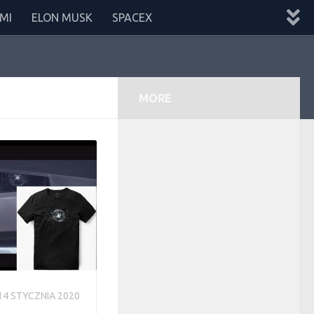
MI
ELON MUSK
SPACEX
MORE
14 STYCZNIA 2020