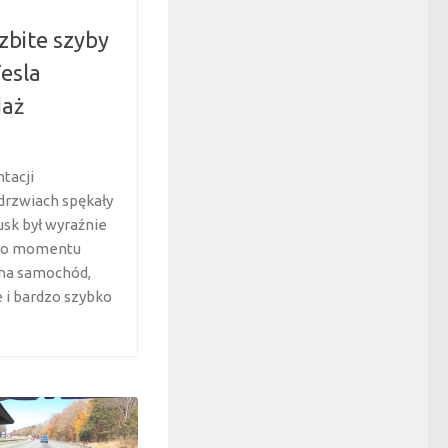
zbite szyby
esla
daż
tacji
drzwiach spękały
usk był wyraźnie
ego momentu
 na samochód,
e i bardzo szybko