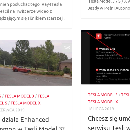
Tesla Model 3 / S / X
nien posłuchać tego. Ray4Tesla
Jazdy w Pełni Autono
eścił na Twitterze wideo z
dzającym się silnikiem starszej...
0
TESLA MODEL 3
/
TES
S
/
TESLA MODEL 3
/
TESLA
TESLA MODEL X
L S
/
TESLA MODEL X
18 LIPCA 2019
ZERWCA 2019
Chcesz się um
 działa Enhanced
serwisu Tesli 
mon w Tesli Model 3?