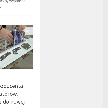
yczny wypadł na
..
0
producenta
atorów.
a do nowej