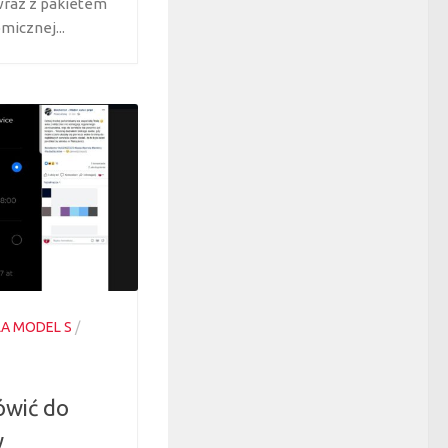
 wraz z pakietem
micznej...
LA MODEL S
/
ówić do
w