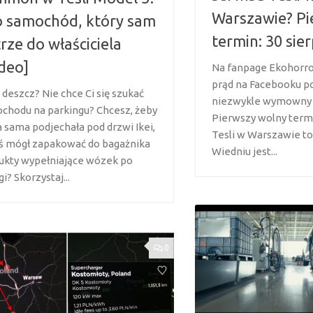
Warszawie? Pi
 samochód, który sam
termin: 30 sie
rze do właściciela
deo]
Na fanpage Ekohorror
prąd na Facebooku po
 deszcz? Nie chce Ci się szukać
niezwykle wymowny 
chodu na parkingu? Chcesz, żeby
Pierwszy wolny term
a sama podjechała pod drzwi Ikei,
Tesli w Warszawie to
ś mógł zapakować do bagażnika
Wiedniu jest...
ukty wypełniające wózek po
i? Skorzystaj...
0