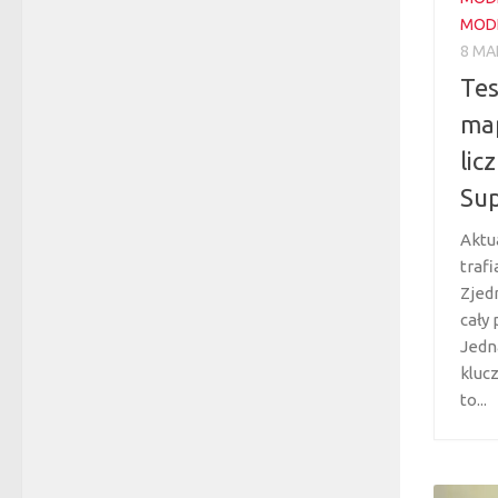
MOD
8 MA
Tes
ma
lic
Su
Aktua
trafi
Zjed
cały 
Jedn
kluc
to...