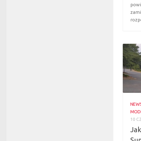
powi
zami
rozpę
NEW
MODE
10 C
Jak
Sum