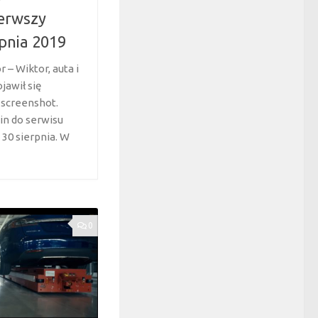
erwszy
rpnia 2019
 – Wiktor, auta i
jawił się
screenshot.
in do serwisu
 30 sierpnia. W
0