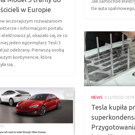
Jak samochód elektr
ścicieli w Europie
tle auta spalinowego,.
w wczorajszym rozważaniom
witterze i informacjom portalu
elektrowoz.pl, okazało się, że co
niej jeden egzemplarz Tesli 3
ał już odebrany. Pierwszą osobą
aszym kontynencie, która
ła się...
0
NEWS
6 LUTEGO 2019
Tesla kupiła 
superkondens
Przygotowani