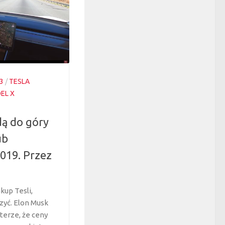
3
/
TESLA
EL X
dą do góry
ub
019. Przez
kup Tesli,
zyć. Elon Musk
terze, że ceny