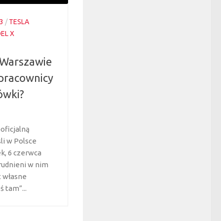
3
/
TESLA
EL X
w Warszawie
 pracownicy
ówki?
oficjalną
li w Polsce
k, 6 czerwca
rudnieni w nim
t własne
ś tam”...