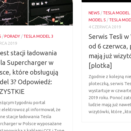
NEWS
/
TESLA MODEL 
MODEL S
/
TESLA MOD
4 CZERWCA 2019
Serwis Tesli 
S
/
PORADY
/
TESLA MODEL 3
RCA 2019
od 6 czerwca,
 jest stacji ładowania
mają już wizyt
la Supercharger w
[plotka]
sce, które obsługują
Zgodnie z kolejną nie
el 3? Odpowiedź:
ploteczką, serwis Tes
ZYSTKIE
wystartuje w czwarte
2019 roku. Ponoć zat
eżącym tygodniu portal
ludzie mają już nawe
elektrowoz.pl informował, że
wizytówki, które „kto
jne stacje ładowania Tesla
rcharger w Polsce wyposażane
 stanowiska z kablami CCS i Type