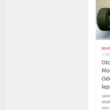
NEW
5 SIE
Oto
Mod
Odr
lep
Jeże
elek
moc 