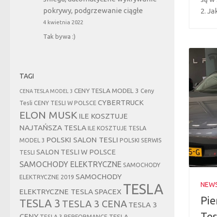
pokrywy, podgrzewanie ciągłe
2. Ja
4 kwietnia 2022
Tak bywa :)
TAGI
CENY TESLA MODEL 3
Ceny
CENA TESLA MODEL 3
CYBERTRUCK
Tesli
CENY TESLI W POLSCE
ELON MUSK
ILE KOSZTUJE
NAJTAŃSZA TESLA
ILE KOSZTUJE TESLA
POLSKI SALON TESLI
MODEL 3
POLSKI SERWIS
SALON TESLI W POLSCE
TESLI
SAMOCHODY ELEKTRYCZNE
SAMOCHODY
SAMOCHODY
ELEKTRYCZNE 2019
NEW
TESLA
ELEKTRYCZNE TESLA
SPACEX
Pie
TESLA 3
TESLA 3 CENA
TESLA 3
Tes
CENY
TESLA
TESLA 3 PERFORMANCE