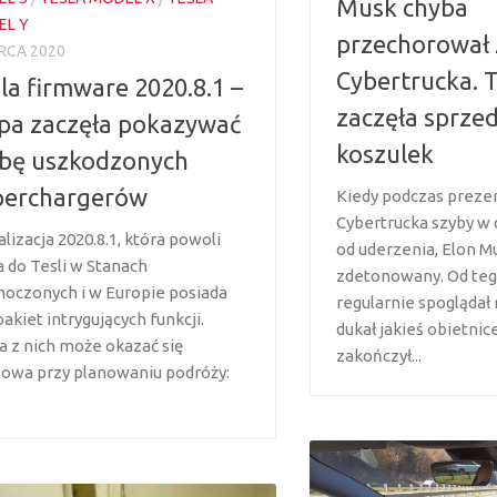
Musk chyba
EL Y
przechorował 
RCA 2020
Cybertrucka. T
la firmware 2020.8.1 –
zaczęła sprze
pa zaczęła pokazywać
koszulek
zbę uszkodzonych
perchargerów
Kiedy podczas prezen
Cybertrucka szyby w 
lizacja 2020.8.1, która powoli
od uderzenia, Elon M
a do Tesli w Stanach
zdetonowany. Od t
noczonych i w Europie posiada
regularnie spoglądał
pakiet intrygujących funkcji.
dukał jakieś obietnic
a z nich może okazać się
zakończył...
zowa przy planowaniu podróży: