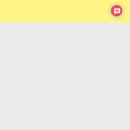
|/REKLAMA|
Click to rate this post!
[Total:
0
Average:
0
]
To może Cię zainteresować