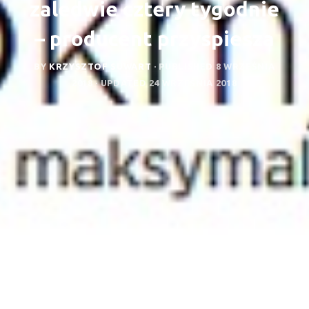
zaledwie cztery tygodnie
– producent przyspiesza
BY
KRZYSZTOF SUWART
· PUBLISHED
8 WRZEŚNIA
2018
· UPDATED
24 WRZEŚNIA 2018